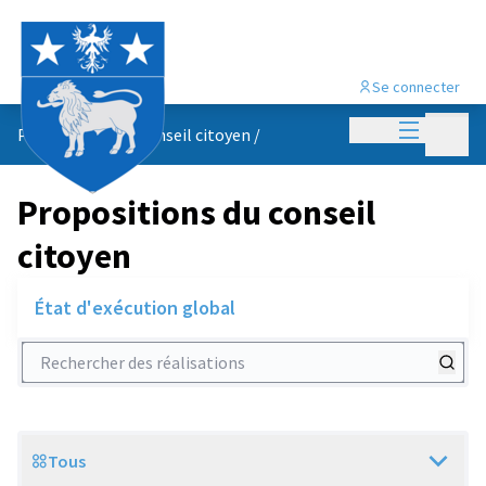
Se connecter
Menu princi
Menu p
Propositions du conseil citoyen
/
Propositions du conseil
citoyen
État d'exécution global
Rechercher des réalisations
Tous
Scope