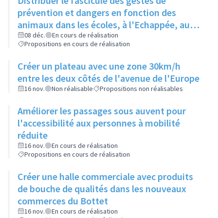
Distribuer le fascicule des gestes de
prévention et dangers en fonction des
animaux dans les écoles, à l'Echappée, aux
Centres Sociaux.... et l'insérer dans le
08 déc.
En cours de réalisation
Propositions en cours de réalisation
Rilliard en version détachable.
Créer un plateau avec une zone 30km/h
entre les deux côtés de l'avenue de l'Europe
16 nov.
Non réalisable
Propositions non réalisables
Améliorer les passages sous auvent pour
l'accessibilité aux personnes à mobilité
réduite
16 nov.
En cours de réalisation
Propositions en cours de réalisation
Créer une halle commerciale avec produits
de bouche de qualités dans les nouveaux
commerces du Bottet
16 nov.
En cours de réalisation