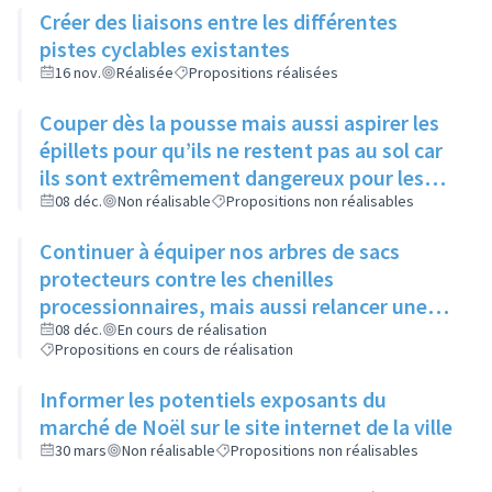
Créer des liaisons entre les différentes
pistes cyclables existantes
16 nov.
Réalisée
Propositions réalisées
Couper dès la pousse mais aussi aspirer les
épillets pour qu’ils ne restent pas au sol car
ils sont extrêmement dangereux pour les
animaux
08 déc.
Non réalisable
Propositions non réalisables
Continuer à équiper nos arbres de sacs
protecteurs contre les chenilles
processionnaires, mais aussi relancer une
communication sur leur utilité, leur
08 déc.
En cours de réalisation
Propositions en cours de réalisation
importance et l’intérêt commun de ne pas y
toucher
Informer les potentiels exposants du
marché de Noël sur le site internet de la ville
30 mars
Non réalisable
Propositions non réalisables