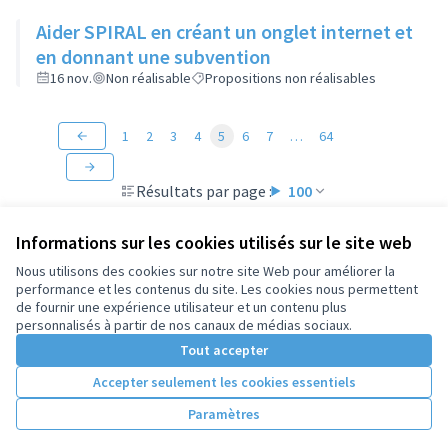
Aider SPIRAL en créant un onglet internet et
en donnant une subvention
16 nov.
Non réalisable
Propositions non réalisables
1
2
3
4
5
6
7
…
64
Résultats par page :
100
Informations sur les cookies utilisés sur le site web
Nous utilisons des cookies sur notre site Web pour améliorer la
performance et les contenus du site. Les cookies nous permettent
Conditions d'utilisation
de fournir une expérience utilisateur et un contenu plus
Paramètres des cookies
personnalisés à partir de nos canaux de médias sociaux.
Tout accepter
Accepter seulement les cookies essentiels
Licence Cre
(Lien extern
(Lien externe)
Site réalisé par
Open Source Politics
grâce au
logiciel libre
Paramètres
(Lien externe)
Decidim
.
(Lien externe)