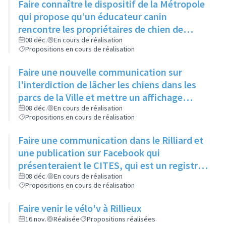
Faire connaître le dispositif de la Métropole
qui propose qu’un éducateur canin
rencontre les propriétaires de chien de
moins d’un an pour leur expliquer les
08 déc.
En cours de réalisation
Propositions en cours de réalisation
principaux signaux, via un article dans le
Rilliard et/ou le Facebook de la ville
Faire une nouvelle communication sur
l'interdiction de lâcher les chiens dans les
parcs de la Ville et mettre un affichage
mentionnant l'arrêté municipal à l'entrée de
08 déc.
En cours de réalisation
Propositions en cours de réalisation
chaque parc
Faire une communication dans le Rilliard et
une publication sur Facebook qui
présenteraient le CITES, qui est un registre
des animaux dangereux ou protégés, et
08 déc.
En cours de réalisation
Propositions en cours de réalisation
donneraient le lien pour y accéder.
Faire venir le vélo'v à Rillieux
16 nov.
Réalisée
Propositions réalisées