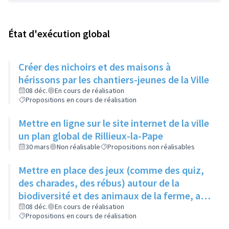
État d'exécution global
Créer des nichoirs et des maisons à
hérissons par les chantiers-jeunes de la Ville
08 déc.
En cours de réalisation
Propositions en cours de réalisation
Mettre en ligne sur le site internet de la ville
un plan global de Rillieux-la-Pape
30 mars
Non réalisable
Propositions non réalisables
Mettre en place des jeux (comme des quiz,
des charades, des rébus) autour de la
biodiversité et des animaux de la ferme, au
niveau de la ferme pédagogique du parc
08 déc.
En cours de réalisation
Propositions en cours de réalisation
linéaire urbain