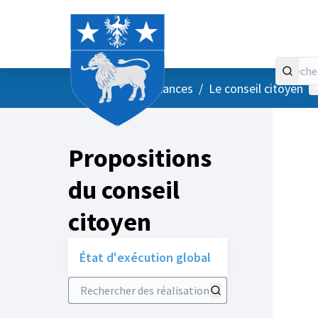
Accueil
Menu principal
M
/
Vos instances
/
Le conseil citoyen
Propositions
du conseil
citoyen
État d'exécution global
Rechercher des réalisations