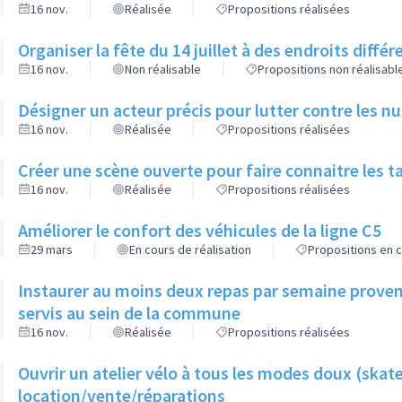
16 nov.
Réalisée
Propositions réalisées
Organiser la fête du 14 juillet à des endroits diffé
16 nov.
Non réalisable
Propositions non réalisabl
Désigner un acteur précis pour lutter contre les n
16 nov.
Réalisée
Propositions réalisées
Créer une scène ouverte pour faire connaitre les t
16 nov.
Réalisée
Propositions réalisées
Améliorer le confort des véhicules de la ligne C5
29 mars
En cours de réalisation
Propositions en c
Instaurer au moins deux repas par semaine provena
servis au sein de la commune
16 nov.
Réalisée
Propositions réalisées
Ouvrir un atelier vélo à tous les modes doux (skate
location/vente/réparations