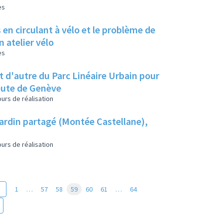
es
en circulant à vélo et le problème de
 atelier vélo
es
et d'autre du Parc Linéaire Urbain pour
route de Genève
urs de réalisation
jardin partagé (Montée Castellane),
urs de réalisation
1
…
57
58
59
60
61
…
64