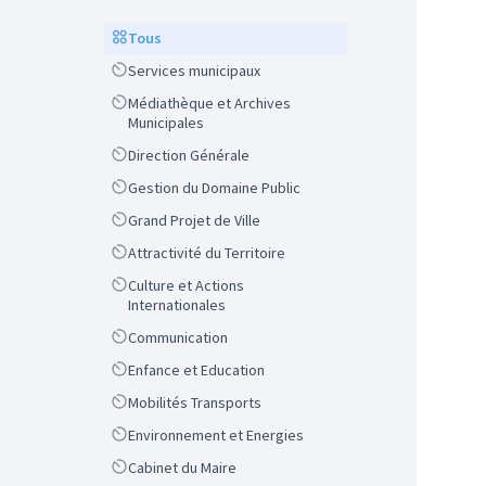
Scope
Tous
Scope
Services municipaux
Scope
Médiathèque et Archives
Municipales
Scope
Direction Générale
Scope
Gestion du Domaine Public
Scope
Grand Projet de Ville
Scope
Attractivité du Territoire
Scope
Culture et Actions
Internationales
Scope
Communication
Scope
Enfance et Education
Scope
Mobilités Transports
Scope
Environnement et Energies
Scope
Cabinet du Maire