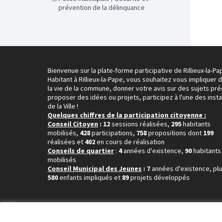
prévention de la délinquance
Bienvenue sur la plate-forme participative de Rillieux-la-Pa
Habitant à Rillieux-la-Pape, vous souhaitez vous impliquer 
la vie de la commune, donner votre avis sur des sujets pré
proposer des idées ou projets, participez à l'une des inst
de la Ville !
Quelques chiffres de la participation citoyenne :
Conseil Citoyen
: 12
sessions réalisées,
295
habitants
mobilisés,
428
participations,
758
propositions dont
199
réalisées et
402
en cours de réalisation
Conseils de quartier
:
4
années d'existence,
90
habitants
mobilisés
Conseil Municipal des Jeunes
: 7
années d'existence, pl
580
enfants impliqués et
89
projets développés
Conditions d'utilisation
Paramètres des cookies