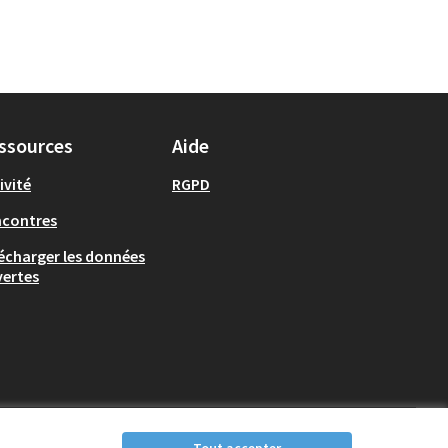
ssources
Aide
ivité
RGPD
ncontres
écharger les données
ertes