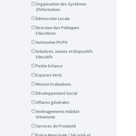
Scope
Organisation des Systèmes
d'Information
Scope
Démocratie Locale
Scope
Direction des Politiques
Educatives
Scope
Autonomie PA/PH
Scope
Initiatives Jeunes et Dispositifs
Educatifs
Scope
Petite Enfance
Scope
Espaces Verts
Scope
Mission Evaluations
Scope
Développement Social
Scope
Affaires générales
Scope
Aménagements-Habitat-
Urbanisme
Scope
Services de Proximité
Scope
Police Municipale / Sécurité et