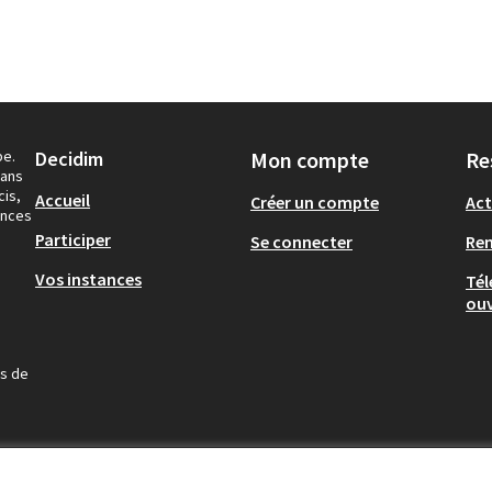
pe.
Decidim
Mon compte
Re
dans
cis,
Accueil
Créer un compte
Act
ances
Participer
Se connecter
Re
Vos instances
Tél
ouv
us de