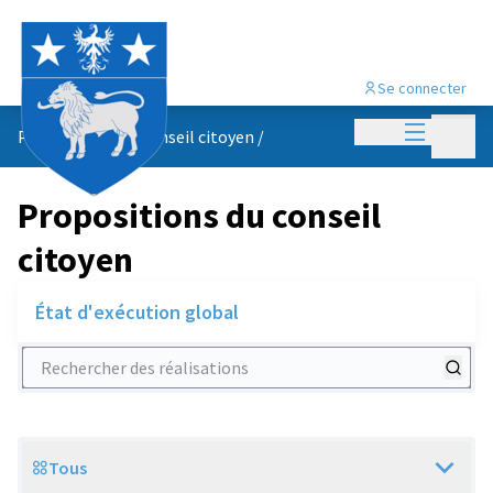
Se connecter
Menu princi
Menu p
Propositions du conseil citoyen
/
Propositions du conseil
citoyen
État d'exécution global
Rechercher des réalisations
Tous
Scope