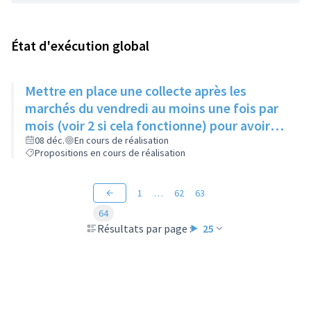
État d'exécution global
Mettre en place une collecte après les
marchés du vendredi au moins une fois par
mois (voir 2 si cela fonctionne) pour avoir
des produits frais pour l'Epice'Rill
08 déc.
En cours de réalisation
Propositions en cours de réalisation
1
…
62
63
64
Résultats par page :
25