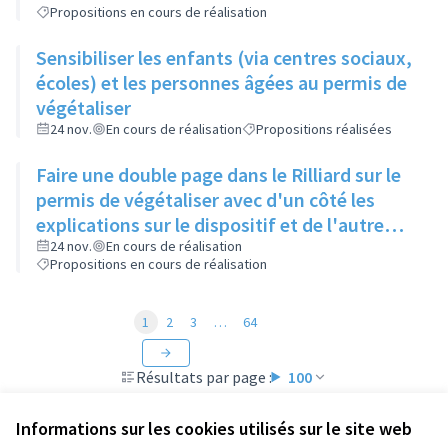
Propositions en cours de réalisation
Sensibiliser les enfants (via centres sociaux,
écoles) et les personnes âgées au permis de
végétaliser
24 nov.
En cours de réalisation
Propositions réalisées
Faire une double page dans le Rilliard sur le
permis de végétaliser avec d'un côté les
explications sur le dispositif et de l'autre
côté des exemples concrets de lieux à
24 nov.
En cours de réalisation
Propositions en cours de réalisation
investir
1
2
3
…
64
Résultats par page :
100
Informations sur les cookies utilisés sur le site web