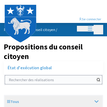
Se connecter
Menu princi
Menu p
Propositions du conseil citoyen
/
Propositions du conseil
citoyen
État d'exécution global
Rechercher des réalisations
Tous
Scope