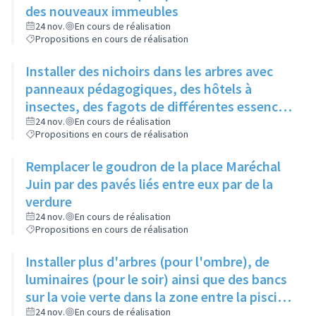
des nouveaux immeubles
24 nov.
En cours de réalisation
Propositions en cours de réalisation
Installer des nichoirs dans les arbres avec
panneaux pédagogiques, des hôtels à
insectes, des fagots de différentes essences
pour stimuler la biodiversité sur la place du
24 nov.
En cours de réalisation
Propositions en cours de réalisation
Château à la Roue
Remplacer le goudron de la place Maréchal
Juin par des pavés liés entre eux par de la
verdure
24 nov.
En cours de réalisation
Propositions en cours de réalisation
Installer plus d'arbres (pour l'ombre), de
luminaires (pour le soir) ainsi que des bancs
sur la voie verte dans la zone entre la piscine
et la rue de l'Industrie
24 nov.
En cours de réalisation