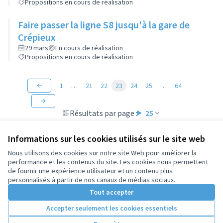
Propositions en cours de réalisation
Faire passer la ligne S8 jusqu'à la gare de
Crépieux
29 mars
En cours de réalisation
Propositions en cours de réalisation
1
…
21
22
23
24
25
…
64
Résultats par page :
25
Informations sur les cookies utilisés sur le site web
Nous utilisons des cookies sur notre site Web pour améliorer la
performance et les contenus du site. Les cookies nous permettent
Conditions d'utilisation
de fournir une expérience utilisateur et un contenu plus
Paramètres des cookies
personnalisés à partir de nos canaux de médias sociaux.
Tout accepter
Accepter seulement les cookies essentiels
Licence Cre
(Lien extern
(Lien externe)
Site réalisé par
Open Source Politics
grâce au
logiciel libre