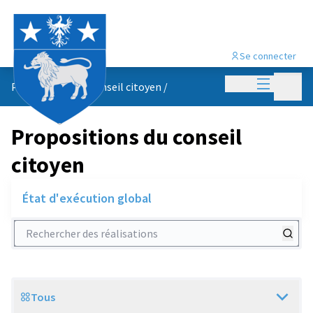
Se connecter
Menu princi
Menu p
Propositions du conseil citoyen
/
Propositions du conseil
citoyen
État d'exécution global
Rechercher des réalisations
Tous
Scope