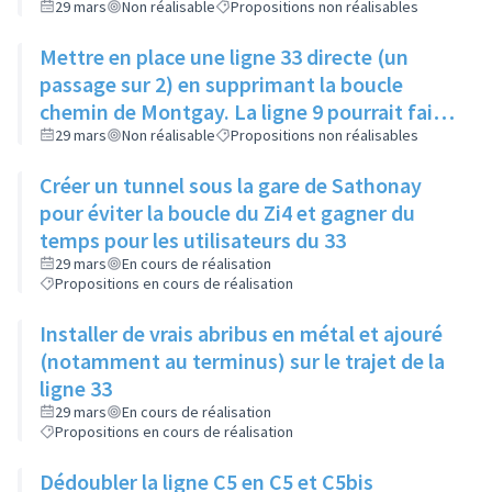
29 mars
Non réalisable
Propositions non réalisables
Mettre en place une ligne 33 directe (un
passage sur 2) en supprimant la boucle
chemin de Montgay. La ligne 9 pourrait faire
cette boucle une fois sur 2 en
29 mars
Non réalisable
Propositions non réalisables
synchronisation
Créer un tunnel sous la gare de Sathonay
pour éviter la boucle du Zi4 et gagner du
temps pour les utilisateurs du 33
29 mars
En cours de réalisation
Propositions en cours de réalisation
Installer de vrais abribus en métal et ajouré
(notamment au terminus) sur le trajet de la
ligne 33
29 mars
En cours de réalisation
Propositions en cours de réalisation
Dédoubler la ligne C5 en C5 et C5bis