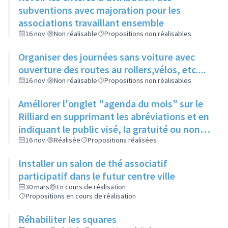
subventions avec majoration pour les
associations travaillant ensemble
16 nov.
Non réalisable
Propositions non réalisables
Organiser des journées sans voiture avec
ouverture des routes au rollers,vélos, etc....
16 nov.
Non réalisable
Propositions non réalisables
Améliorer l'onglet "agenda du mois" sur le
Rilliard en supprimant les abréviations et en
indiquant le public visé, la gratuité ou non et
le numéro de page pour l'article
16 nov.
Réalisée
Propositions réalisées
Installer un salon de thé associatif
participatif dans le futur centre ville
30 mars
En cours de réalisation
Propositions en cours de réalisation
Réhabiliter les squares