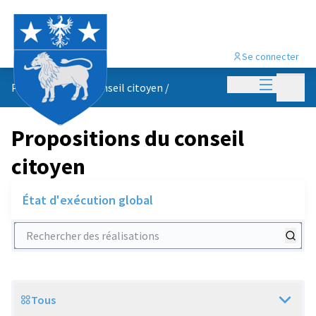
Se connecter
Menu princi
Menu p
Propositions du conseil citoyen
/
Propositions du conseil
citoyen
État d'exécution global
Rechercher des réalisations
Tous
Scope