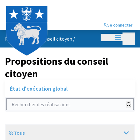
Se connecter
Menu princi
Menu p
Propositions du conseil citoyen
/
Propositions du conseil
citoyen
État d'exécution global
Rechercher des réalisations
Tous
Scope