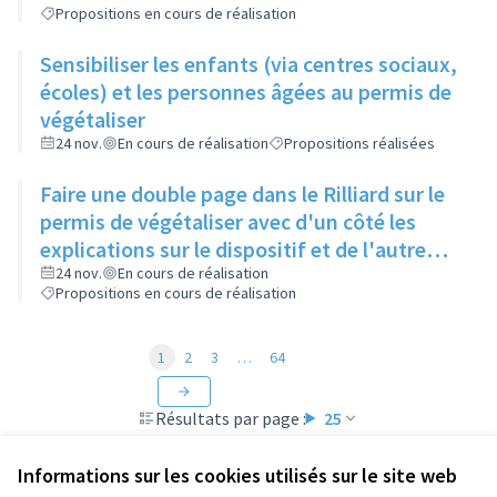
Propositions en cours de réalisation
Sensibiliser les enfants (via centres sociaux,
écoles) et les personnes âgées au permis de
végétaliser
24 nov.
En cours de réalisation
Propositions réalisées
Faire une double page dans le Rilliard sur le
permis de végétaliser avec d'un côté les
explications sur le dispositif et de l'autre
côté des exemples concrets de lieux à
24 nov.
En cours de réalisation
Propositions en cours de réalisation
investir
1
2
3
…
64
Résultats par page :
25
Informations sur les cookies utilisés sur le site web