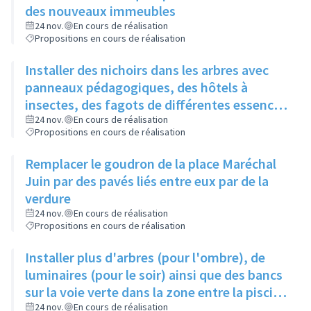
des nouveaux immeubles
24 nov.
En cours de réalisation
Propositions en cours de réalisation
Installer des nichoirs dans les arbres avec
panneaux pédagogiques, des hôtels à
insectes, des fagots de différentes essences
pour stimuler la biodiversité sur la place du
24 nov.
En cours de réalisation
Propositions en cours de réalisation
Château à la Roue
Remplacer le goudron de la place Maréchal
Juin par des pavés liés entre eux par de la
verdure
24 nov.
En cours de réalisation
Propositions en cours de réalisation
Installer plus d'arbres (pour l'ombre), de
luminaires (pour le soir) ainsi que des bancs
sur la voie verte dans la zone entre la piscine
et la rue de l'Industrie
24 nov.
En cours de réalisation