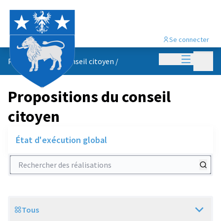
Se connecter
Menu princi
Menu p
Propositions du conseil citoyen
/
Propositions du conseil
citoyen
État d'exécution global
Rechercher des réalisations
Tous
Scope