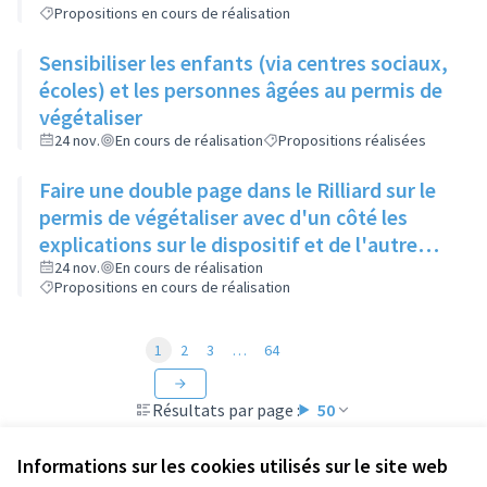
Propositions en cours de réalisation
Sensibiliser les enfants (via centres sociaux,
écoles) et les personnes âgées au permis de
végétaliser
24 nov.
En cours de réalisation
Propositions réalisées
Faire une double page dans le Rilliard sur le
permis de végétaliser avec d'un côté les
explications sur le dispositif et de l'autre
côté des exemples concrets de lieux à
24 nov.
En cours de réalisation
Propositions en cours de réalisation
investir
1
2
3
…
64
Résultats par page :
50
Informations sur les cookies utilisés sur le site web