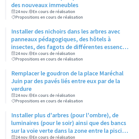
des nouveaux immeubles
24 nov.
En cours de réalisation
Propositions en cours de réalisation
Installer des nichoirs dans les arbres avec
panneaux pédagogiques, des hôtels à
insectes, des fagots de différentes essences
pour stimuler la biodiversité sur la place du
24 nov.
En cours de réalisation
Propositions en cours de réalisation
Château à la Roue
Remplacer le goudron de la place Maréchal
Juin par des pavés liés entre eux par de la
verdure
24 nov.
En cours de réalisation
Propositions en cours de réalisation
Installer plus d'arbres (pour l'ombre), de
luminaires (pour le soir) ainsi que des bancs
sur la voie verte dans la zone entre la piscine
et la rue de l'Industrie
24 nov.
En cours de réalisation