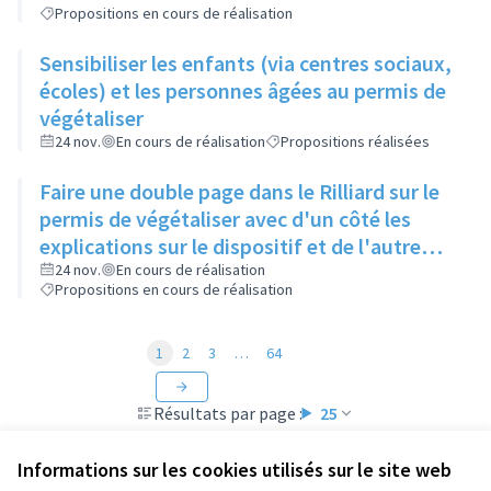
Propositions en cours de réalisation
Sensibiliser les enfants (via centres sociaux,
écoles) et les personnes âgées au permis de
végétaliser
24 nov.
En cours de réalisation
Propositions réalisées
Faire une double page dans le Rilliard sur le
permis de végétaliser avec d'un côté les
explications sur le dispositif et de l'autre
côté des exemples concrets de lieux à
24 nov.
En cours de réalisation
Propositions en cours de réalisation
investir
1
2
3
…
64
Résultats par page :
25
Informations sur les cookies utilisés sur le site web