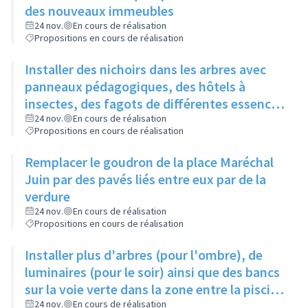
des nouveaux immeubles
24 nov.
En cours de réalisation
Propositions en cours de réalisation
Installer des nichoirs dans les arbres avec
panneaux pédagogiques, des hôtels à
insectes, des fagots de différentes essences
pour stimuler la biodiversité sur la place du
24 nov.
En cours de réalisation
Propositions en cours de réalisation
Château à la Roue
Remplacer le goudron de la place Maréchal
Juin par des pavés liés entre eux par de la
verdure
24 nov.
En cours de réalisation
Propositions en cours de réalisation
Installer plus d'arbres (pour l'ombre), de
luminaires (pour le soir) ainsi que des bancs
sur la voie verte dans la zone entre la piscine
et la rue de l'Industrie
24 nov.
En cours de réalisation