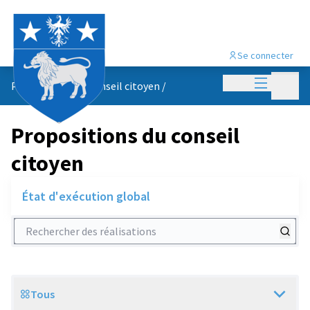
Se connecter
Menu princi
Menu p
Propositions du conseil citoyen
/
Propositions du conseil
citoyen
État d'exécution global
Rechercher des réalisations
Tous
Scope