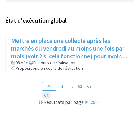
État d'exécution global
Mettre en place une collecte après les
marchés du vendredi au moins une fois par
mois (voir 2 si cela fonctionne) pour avoir
des produits frais pour l'Epice'Rill
08 déc.
En cours de réalisation
Propositions en cours de réalisation
1
…
62
63
64
Résultats par page :
25