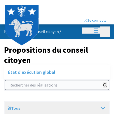
Se connecter
Menu princi
Menu p
Propositions du conseil citoyen
/
Propositions du conseil
citoyen
État d'exécution global
Rechercher des réalisations
Tous
Scope