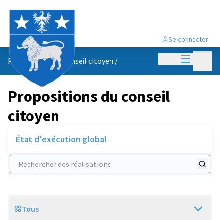
Se connecter
Menu princi
Menu p
Propositions du conseil citoyen
/
Propositions du conseil
citoyen
État d'exécution global
Rechercher des réalisations
Tous
Scope