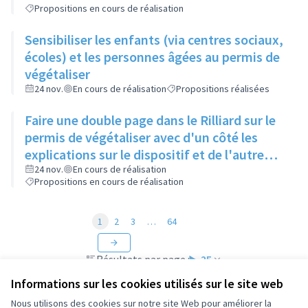
Propositions en cours de réalisation
Sensibiliser les enfants (via centres sociaux,
écoles) et les personnes âgées au permis de
végétaliser
24 nov.
En cours de réalisation
Propositions réalisées
Faire une double page dans le Rilliard sur le
permis de végétaliser avec d'un côté les
explications sur le dispositif et de l'autre
côté des exemples concrets de lieux à
24 nov.
En cours de réalisation
Propositions en cours de réalisation
investir
1
2
3
…
64
Résultats par page :
25
Informations sur les cookies utilisés sur le site web
Nous utilisons des cookies sur notre site Web pour améliorer la