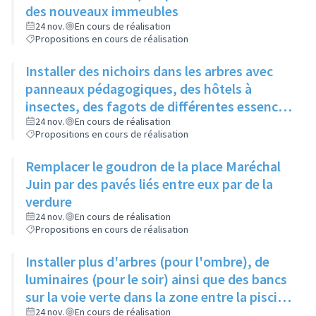
des nouveaux immeubles
24 nov.
En cours de réalisation
Propositions en cours de réalisation
Installer des nichoirs dans les arbres avec
panneaux pédagogiques, des hôtels à
insectes, des fagots de différentes essences
pour stimuler la biodiversité sur la place du
24 nov.
En cours de réalisation
Propositions en cours de réalisation
Château à la Roue
Remplacer le goudron de la place Maréchal
Juin par des pavés liés entre eux par de la
verdure
24 nov.
En cours de réalisation
Propositions en cours de réalisation
Installer plus d'arbres (pour l'ombre), de
luminaires (pour le soir) ainsi que des bancs
sur la voie verte dans la zone entre la piscine
et la rue de l'Industrie
24 nov.
En cours de réalisation