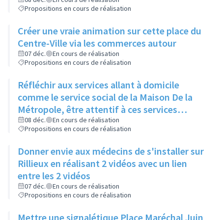
réorienter et rediriger rapidement via cette
Propositions en cours de réalisation
proximité
Créer une vraie animation sur cette place du
Centre-Ville via les commerces autour
07 déc.
En cours de réalisation
Propositions en cours de réalisation
Réfléchir aux services allant à domicile
comme le service social de la Maison De la
Métropole, être attentif à ces services
rendus
08 déc.
En cours de réalisation
Propositions en cours de réalisation
Donner envie aux médecins de s'installer sur
Rillieux en réalisant 2 vidéos avec un lien
entre les 2 vidéos
07 déc.
En cours de réalisation
Propositions en cours de réalisation
Mettre une signalétique Place Maréchal Juin