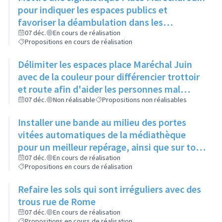
pour indiquer les espaces publics et
favoriser la déambulation dans les
différents cheminements
07 déc.
En cours de réalisation
Propositions en cours de réalisation
Délimiter les espaces place Maréchal Juin
avec de la couleur pour différencier trottoir
et route afin d'aider les personnes mal
voyantes
07 déc.
Non réalisable
Propositions non réalisables
Installer une bande au milieu des portes
vitées automatiques de la médiathèque
pour un meilleur repérage, ainsi que sur tous
les bâtiments municipaux
07 déc.
En cours de réalisation
Propositions en cours de réalisation
Refaire les sols qui sont irréguliers avec des
trous rue de Rome
07 déc.
En cours de réalisation
Propositions en cours de réalisation