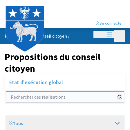
Se connecter
Menu princi
Menu p
Propositions du conseil citoyen
/
Propositions du conseil
citoyen
État d'exécution global
Rechercher des réalisations
Tous
Scope