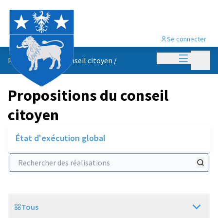
Se connecter
Menu princi
Menu p
Propositions du conseil citoyen
/
Propositions du conseil
citoyen
État d'exécution global
Rechercher des réalisations
Tous
Scope