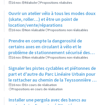
16 nov.
Réalisée
Propositions réalisées
Ouvrir un atelier vélo à tous les modes doux
(skate, roller…) et être un point de
location/vente/réparations
16 nov.
Non réalisable
Propositions non réalisables
Prendre en compte la dangerosité de
certains axes en circulant à vélo et le
problème de stationnement sécurisé des
vélos avant d'ouvrir un atelier vélo
16 nov.
Non réalisable
Propositions non réalisables
Signaler les pistes cyclables et piétonnes de
part et d'autre du Parc Linéaire Urbain pour
le rattacher au chemin de la Teyssonnière et
à la route de Genève
16 nov.
En cours de réalisation
Propositions en cours de réalisation
Installer une pergola avec des bancs au