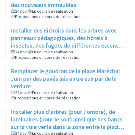
des nouveaux immeubles
24 nov.
En cours de réalisation
Propositions en cours de réalisation
Installer des nichoirs dans les arbres avec
panneaux pédagogiques, des hôtels à
insectes, des fagots de différentes essences
pour stimuler la biodiversité sur la place du
24 nov.
En cours de réalisation
Propositions en cours de réalisation
Château à la Roue
Remplacer le goudron de la place Maréchal
Juin par des pavés liés entre eux par de la
verdure
24 nov.
En cours de réalisation
Propositions en cours de réalisation
Installer plus d'arbres (pour l'ombre), de
luminaires (pour le soir) ainsi que des bancs
sur la voie verte dans la zone entre la piscine
et la rue de l'Industrie
24 nov.
En cours de réalisation