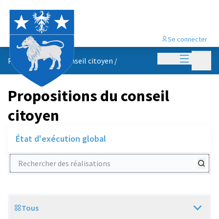
Se connecter
Menu princi
Menu p
Propositions du conseil citoyen
/
Propositions du conseil
citoyen
État d'exécution global
Rechercher des réalisations
Tous
Scope