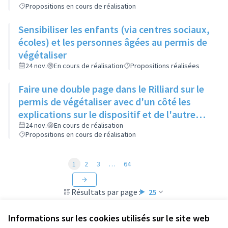
Propositions en cours de réalisation
Sensibiliser les enfants (via centres sociaux,
écoles) et les personnes âgées au permis de
végétaliser
24 nov.
En cours de réalisation
Propositions réalisées
Faire une double page dans le Rilliard sur le
permis de végétaliser avec d'un côté les
explications sur le dispositif et de l'autre
côté des exemples concrets de lieux à
24 nov.
En cours de réalisation
Propositions en cours de réalisation
investir
1
2
3
…
64
Résultats par page :
25
Informations sur les cookies utilisés sur le site web