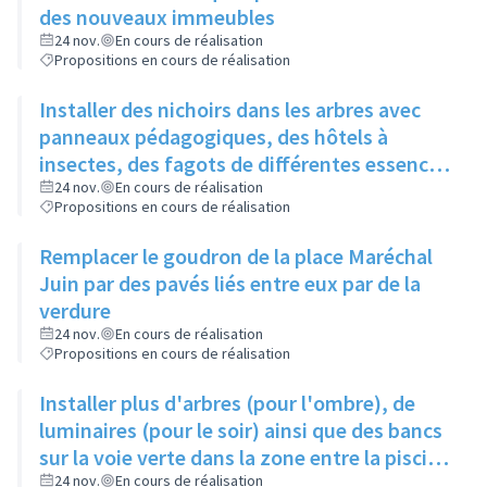
des nouveaux immeubles
24 nov.
En cours de réalisation
Propositions en cours de réalisation
Installer des nichoirs dans les arbres avec
panneaux pédagogiques, des hôtels à
insectes, des fagots de différentes essences
pour stimuler la biodiversité sur la place du
24 nov.
En cours de réalisation
Propositions en cours de réalisation
Château à la Roue
Remplacer le goudron de la place Maréchal
Juin par des pavés liés entre eux par de la
verdure
24 nov.
En cours de réalisation
Propositions en cours de réalisation
Installer plus d'arbres (pour l'ombre), de
luminaires (pour le soir) ainsi que des bancs
sur la voie verte dans la zone entre la piscine
et la rue de l'Industrie
24 nov.
En cours de réalisation