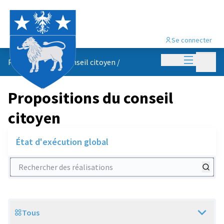
Se connecter
Menu princi
Menu p
Propositions du conseil citoyen
/
Propositions du conseil
citoyen
État d'exécution global
Rechercher des réalisations
Tous
Scope