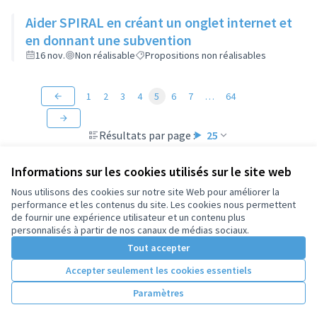
Aider SPIRAL en créant un onglet internet et
en donnant une subvention
16 nov.
Non réalisable
Propositions non réalisables
1
2
3
4
5
6
7
…
64
Résultats par page :
25
Informations sur les cookies utilisés sur le site web
Nous utilisons des cookies sur notre site Web pour améliorer la
performance et les contenus du site. Les cookies nous permettent
Conditions d'utilisation
de fournir une expérience utilisateur et un contenu plus
Paramètres des cookies
personnalisés à partir de nos canaux de médias sociaux.
Tout accepter
Accepter seulement les cookies essentiels
Licence Cre
(Lien extern
(Lien externe)
Site réalisé par
Open Source Politics
grâce au
logiciel libre
Paramètres
(Lien externe)
Decidim
.
(Lien externe)