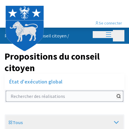
Se connecter
Menu princi
Menu p
Propositions du conseil citoyen
/
Propositions du conseil
citoyen
État d'exécution global
Rechercher des réalisations
Tous
Scope