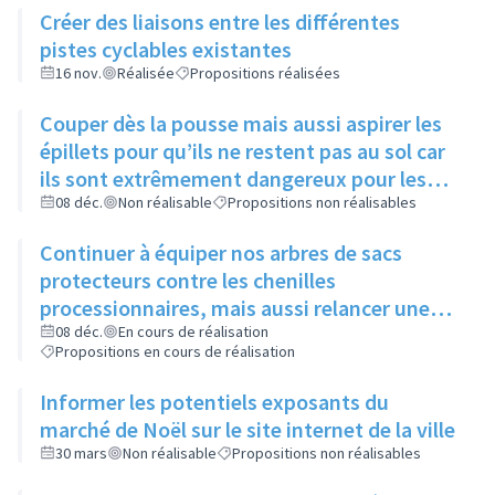
Créer des liaisons entre les différentes
pistes cyclables existantes
16 nov.
Réalisée
Propositions réalisées
Couper dès la pousse mais aussi aspirer les
épillets pour qu’ils ne restent pas au sol car
ils sont extrêmement dangereux pour les
animaux
08 déc.
Non réalisable
Propositions non réalisables
Continuer à équiper nos arbres de sacs
protecteurs contre les chenilles
processionnaires, mais aussi relancer une
communication sur leur utilité, leur
08 déc.
En cours de réalisation
Propositions en cours de réalisation
importance et l’intérêt commun de ne pas y
toucher
Informer les potentiels exposants du
marché de Noël sur le site internet de la ville
30 mars
Non réalisable
Propositions non réalisables