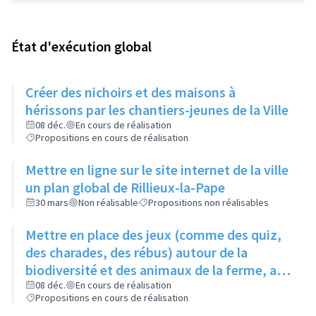
État d'exécution global
Créer des nichoirs et des maisons à
hérissons par les chantiers-jeunes de la Ville
08 déc.
En cours de réalisation
Propositions en cours de réalisation
Mettre en ligne sur le site internet de la ville
un plan global de Rillieux-la-Pape
30 mars
Non réalisable
Propositions non réalisables
Mettre en place des jeux (comme des quiz,
des charades, des rébus) autour de la
biodiversité et des animaux de la ferme, au
niveau de la ferme pédagogique du parc
08 déc.
En cours de réalisation
Propositions en cours de réalisation
linéaire urbain