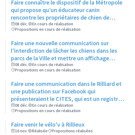
Faire connaître le dispositif de la Métropole
qui propose qu’un éducateur canin
rencontre les propriétaires de chien de
moins d’un an pour leur expliquer les
08 déc.
En cours de réalisation
Propositions en cours de réalisation
principaux signaux, via un article dans le
Rilliard et/ou le Facebook de la ville
Faire une nouvelle communication sur
l'interdiction de lâcher les chiens dans les
parcs de la Ville et mettre un affichage
mentionnant l'arrêté municipal à l'entrée de
08 déc.
En cours de réalisation
Propositions en cours de réalisation
chaque parc
Faire une communication dans le Rilliard et
une publication sur Facebook qui
présenteraient le CITES, qui est un registre
des animaux dangereux ou protégés, et
08 déc.
En cours de réalisation
Propositions en cours de réalisation
donneraient le lien pour y accéder.
Faire venir le vélo'v à Rillieux
16 nov.
Réalisée
Propositions réalisées