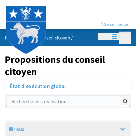
Se connecter
Menu princi
Menu p
Propositions du conseil citoyen
/
Propositions du conseil
citoyen
État d'exécution global
Rechercher des réalisations
Tous
Scope