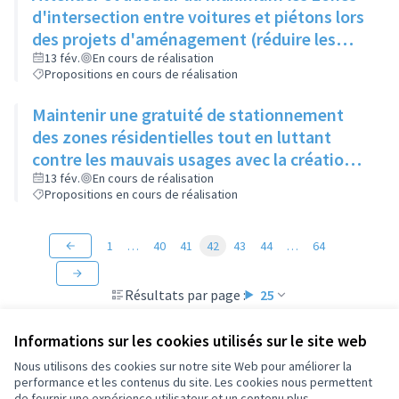
d'intersection entre voitures et piétons lors
des projets d'aménagement (réduire les
voies de circulation ou limiter la vitesse...)
13 fév.
En cours de réalisation
Propositions en cours de réalisation
Maintenir une gratuité de stationnement
des zones résidentielles tout en luttant
contre les mauvais usages avec la création
éventuelle d'une vignette résident
13 fév.
En cours de réalisation
Propositions en cours de réalisation
1
…
40
41
42
43
44
…
64
Résultats par page :
25
Informations sur les cookies utilisés sur le site web
Nous utilisons des cookies sur notre site Web pour améliorer la
performance et les contenus du site. Les cookies nous permettent
Conditions d'utilisation
de fournir une expérience utilisateur et un contenu plus