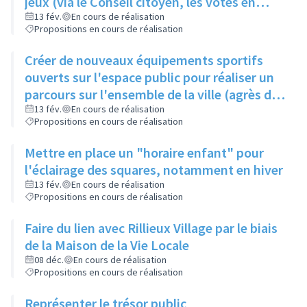
jeux (via le Conseil citoyen, les votes en
ligne sur le portail famille, ...)
13 fév.
En cours de réalisation
Propositions en cours de réalisation
Créer de nouveaux équipements sportifs
ouverts sur l'espace public pour réaliser un
parcours sur l'ensemble de la ville (agrès de
street work-out)
13 fév.
En cours de réalisation
Propositions en cours de réalisation
Mettre en place un "horaire enfant" pour
l'éclairage des squares, notamment en hiver
13 fév.
En cours de réalisation
Propositions en cours de réalisation
Faire du lien avec Rillieux Village par le biais
de la Maison de la Vie Locale
08 déc.
En cours de réalisation
Propositions en cours de réalisation
Représenter le trésor public