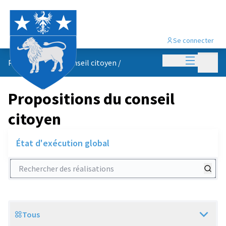
Se connecter
Menu princi
Menu p
Propositions du conseil citoyen
/
Propositions du conseil
citoyen
État d'exécution global
Rechercher des réalisations
Tous
Scope