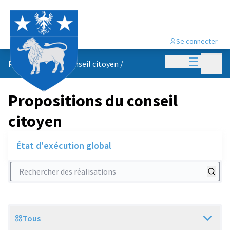
Se connecter
Menu princi
Menu p
Propositions du conseil citoyen
/
Propositions du conseil
citoyen
État d'exécution global
Rechercher des réalisations
Tous
Scope