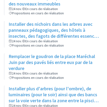
des nouveaux immeubles
24 nov.
En cours de réalisation
Propositions en cours de réalisation
Installer des nichoirs dans les arbres avec
panneaux pédagogiques, des hôtels à
insectes, des fagots de différentes essences
pour stimuler la biodiversité sur la place du
24 nov.
En cours de réalisation
Propositions en cours de réalisation
Château à la Roue
Remplacer le goudron de la place Maréchal
Juin par des pavés liés entre eux par de la
verdure
24 nov.
En cours de réalisation
Propositions en cours de réalisation
Installer plus d'arbres (pour l'ombre), de
luminaires (pour le soir) ainsi que des bancs
sur la voie verte dans la zone entre la piscine
et la rue de l'Industrie
24 nov.
En cours de réalisation