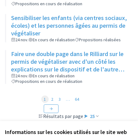
Propositions en cours de réalisation
Sensibiliser les enfants (via centres sociaux,
écoles) et les personnes âgées au permis de
végétaliser
24 nov.
En cours de réalisation
Propositions réalisées
Faire une double page dans le Rilliard sur le
permis de végétaliser avec d'un côté les
explications sur le dispositif et de l'autre
côté des exemples concrets de lieux à
24 nov.
En cours de réalisation
Propositions en cours de réalisation
investir
1
2
3
…
64
Résultats par page :
25
Informations sur les cookies utilisés sur le site web