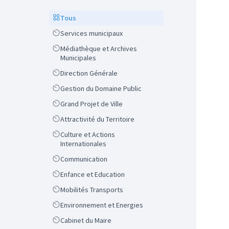
Scope
Tous
Scope
Services municipaux
Scope
Médiathèque et Archives
Municipales
Scope
Direction Générale
Scope
Gestion du Domaine Public
Scope
Grand Projet de Ville
Scope
Attractivité du Territoire
Scope
Culture et Actions
Internationales
Scope
Communication
Scope
Enfance et Education
Scope
Mobilités Transports
Scope
Environnement et Energies
Scope
Cabinet du Maire