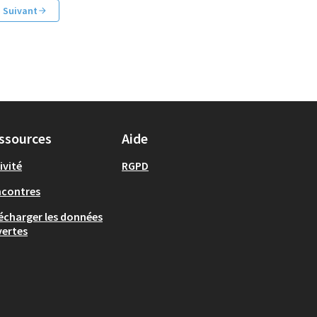
Suivant
ssources
Aide
ivité
RGPD
ncontres
écharger les données
ertes