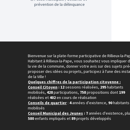
prévention de la délinquance
Bienvenue sur la plate-forme participative de Rillieux-la-Pa
Habitant à Rillieux-la-Pape, vous souhaitez vous impliquer 
la vie de la commune, donner votre avis sur des sujets pré
proposer des idées ou projets, participez à l'une des inst
de la Ville !
Quelques chiffres de la participation citoyenne :
Conseil Citoyen
: 12
sessions réalisées,
295
habitants
mobilisés,
428
participations,
758
propositions dont
199
réalisées et
402
en cours de réalisation
Conseils de quartier
:
4
années d'existence,
90
habitants
mobilisés
Conseil Municipal des Jeunes
: 7
années d'existence, pl
580
enfants impliqués et
89
projets développés