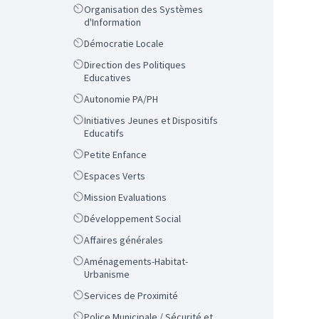
Scope
Organisation des Systèmes
d'Information
Scope
Démocratie Locale
Scope
Direction des Politiques
Educatives
Scope
Autonomie PA/PH
Scope
Initiatives Jeunes et Dispositifs
Educatifs
Scope
Petite Enfance
Scope
Espaces Verts
Scope
Mission Evaluations
Scope
Développement Social
Scope
Affaires générales
Scope
Aménagements-Habitat-
Urbanisme
Scope
Services de Proximité
Scope
Police Municipale / Sécurité et