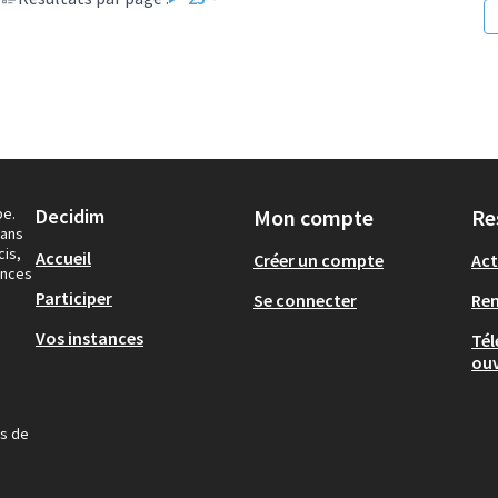
pe.
Decidim
Mon compte
Re
dans
cis,
Accueil
Créer un compte
Act
ances
Participer
Se connecter
Re
Vos instances
Tél
ouv
us de