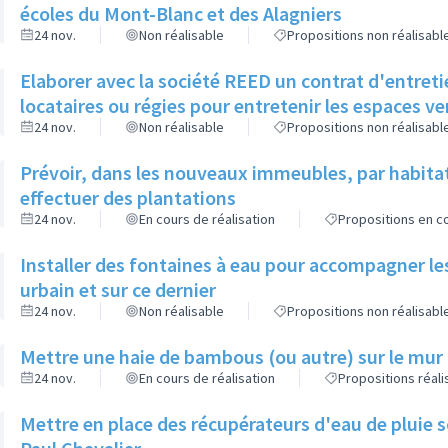
écoles du Mont-Blanc et des Alagniers
24 nov.
Non réalisable
Propositions non réalisabl
Elaborer avec la société REED un contrat d'entreti
locataires ou régies pour entretenir les espaces v
24 nov.
Non réalisable
Propositions non réalisabl
Prévoir, dans les nouveaux immeubles, par habita
effectuer des plantations
24 nov.
En cours de réalisation
Propositions en co
Installer des fontaines à eau pour accompagner le
urbain et sur ce dernier
24 nov.
Non réalisable
Propositions non réalisabl
Mettre une haie de bambous (ou autre) sur le mur d
24 nov.
En cours de réalisation
Propositions réal
Mettre en place des récupérateurs d'eau de pluie so