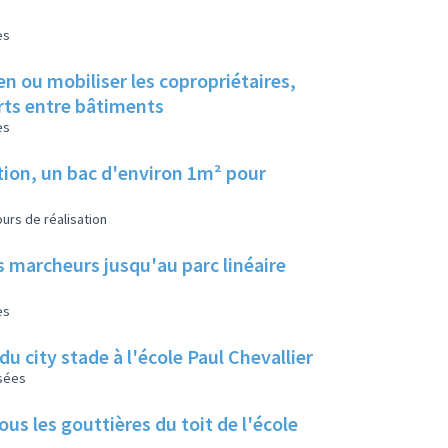
es
en ou mobiliser les copropriétaires,
erts entre bâtiments
es
tion, un bac d'environ 1m² pour
urs de réalisation
s marcheurs jusqu'au parc linéaire
es
u city stade à l'école Paul Chevallier
isées
us les gouttières du toit de l'école