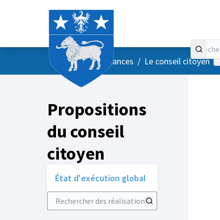
Accueil
Menu principal
M
/
Vos instances
/
Le conseil citoyen
Propositions
du conseil
citoyen
État d'exécution global
Rechercher des réalisations