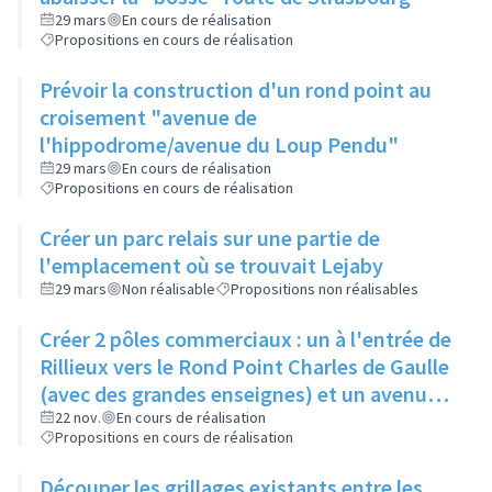
29 mars
En cours de réalisation
Propositions en cours de réalisation
Prévoir la construction d'un rond point au
croisement "avenue de
l'hippodrome/avenue du Loup Pendu"
29 mars
En cours de réalisation
Propositions en cours de réalisation
Créer un parc relais sur une partie de
l'emplacement où se trouvait Lejaby
29 mars
Non réalisable
Propositions non réalisables
Créer 2 pôles commerciaux : un à l'entrée de
Rillieux vers le Rond Point Charles de Gaulle
(avec des grandes enseignes) et un avenue
de l'Europe (avec commerces spécifiques).
22 nov.
En cours de réalisation
Propositions en cours de réalisation
Entre les 2, créer un cheminement agréable
avec une signalétique forte.
Découper les grillages existants entre les