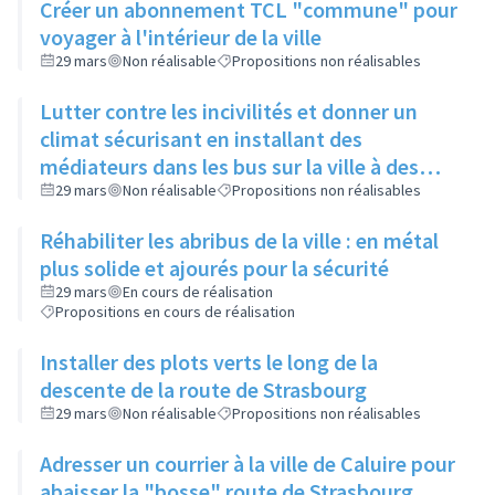
Créer un abonnement TCL "commune" pour
voyager à l'intérieur de la ville
29 mars
Non réalisable
Propositions non réalisables
Lutter contre les incivilités et donner un
climat sécurisant en installant des
médiateurs dans les bus sur la ville à des
heures et lieux stratégiques
29 mars
Non réalisable
Propositions non réalisables
Réhabiliter les abribus de la ville : en métal
plus solide et ajourés pour la sécurité
29 mars
En cours de réalisation
Propositions en cours de réalisation
Installer des plots verts le long de la
descente de la route de Strasbourg
29 mars
Non réalisable
Propositions non réalisables
Adresser un courrier à la ville de Caluire pour
abaisser la "bosse" route de Strasbourg