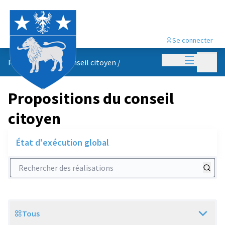
Se connecter
Menu princi
Menu p
Propositions du conseil citoyen
/
Propositions du conseil
citoyen
État d'exécution global
Rechercher des réalisations
Tous
Scope