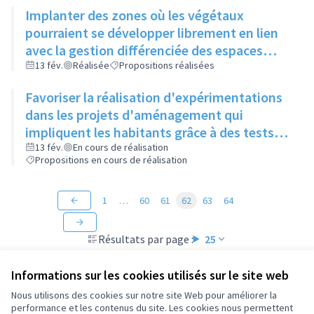
Implanter des zones où les végétaux
pourraient se développer librement en lien
avec la gestion différenciée des espaces
verts
13 fév.
Réalisée
Propositions réalisées
Favoriser la réalisation d'expérimentations
dans les projets d'aménagement qui
impliquent les habitants grâce à des tests
"grandeur nature" (mobilier, jeux, food-
13 fév.
En cours de réalisation
Propositions en cours de réalisation
truck...)
1
…
60
61
62
63
64
Résultats par page :
25
Informations sur les cookies utilisés sur le site web
Nous utilisons des cookies sur notre site Web pour améliorer la
performance et les contenus du site. Les cookies nous permettent
Conditions d'utilisation