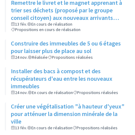
Remettre le livret et le magnet apprenant à
trier ses déchets (proposé par le groupe
conseil citoyen) aux nouveaux arrivants
dans le cadre de la visite de la ville
13 fév.
En cours de réalisation
Propositions en cours de réalisation
Construire des immeubles de 5 ou 6 étages
pour laisser plus de place au sol
24 nov.
Réalisée
Propositions réalisées
Installer des bacs à compost et des
récupérateurs d'eau entre les nouveaux
immeubles
24 nov.
En cours de réalisation
Propositions réalisées
Créer une végétalisation "à hauteur d'yeux"
pour atténuer la dimension minérale de la
ville
13 fév.
En cours de réalisation
Propositions réalisées