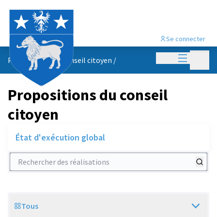
Se connecter
Menu princi
Menu p
Propositions du conseil citoyen
/
Propositions du conseil
citoyen
État d'exécution global
Rechercher des réalisations
Tous
Scope