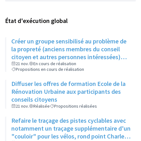
État d'exécution global
Créer un groupe sensibilisé au problème de
la propreté (anciens membres du conseil
citoyen et autres personnes intéressées)
qui, une fois par trimestre, ferait remonter
21 nov.
En cours de réalisation
Propositions en cours de réalisation
les informations au service concerné
Diffuser les offres de formation Ecole de la
Rénovation Urbaine aux participants des
conseils citoyens
21 nov.
Réalisée
Propositions réalisées
Refaire le traçage des pistes cyclables avec
notamment un traçage supplémentaire d'un
"couloir" pour les vélos, rond point Charles