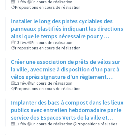
de Gaulle, pour relier 2 pistes existantes
13 fév.
En cours de réalisation
Propositions en cours de réalisation
Installer le long des pistes cyclables des
panneaux plastifiés indiquant les directions
ainsi que le temps nécessaire pour y
accéder, et une comparaison avec le temps
13 fév.
En cours de réalisation
Propositions en cours de réalisation
mis en voiture
Créer une association de prêts de vélos sur
la ville, avec mise à disposition d'un parc à
vélos après signature d'un règlement
intérieur et d'une charte de respect du
13 fév.
En cours de réalisation
Propositions en cours de réalisation
matériel
Implanter des bacs à compost dans les lieux
publics avec entretien hebdomadaire par le
service des Espaces Verts de la ville et
réutilisation du compost dans les ronds-
13 fév.
En cours de réalisation
Propositions réalisées
points et jardins publics