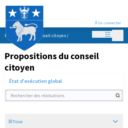
Se connecter
Menu princi
Menu p
Propositions du conseil citoyen
/
Propositions du conseil
citoyen
État d'exécution global
Rechercher des réalisations
Tous
Scope