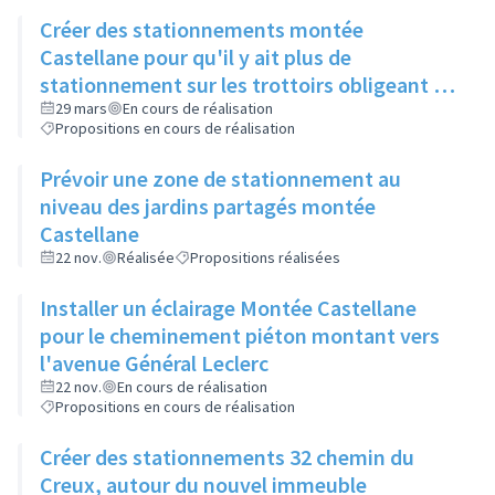
Créer des stationnements montée
Castellane pour qu'il y ait plus de
stationnement sur les trottoirs obligeant les
piétons à passer sur la route
29 mars
En cours de réalisation
Propositions en cours de réalisation
Prévoir une zone de stationnement au
niveau des jardins partagés montée
Castellane
22 nov.
Réalisée
Propositions réalisées
Installer un éclairage Montée Castellane
pour le cheminement piéton montant vers
l'avenue Général Leclerc
22 nov.
En cours de réalisation
Propositions en cours de réalisation
Créer des stationnements 32 chemin du
Creux, autour du nouvel immeuble