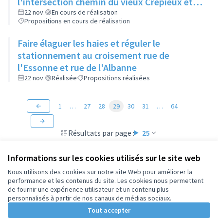
l'intersection chemin du vieux Crépieux et
route de Strasbourg
22 nov.
En cours de réalisation
Propositions en cours de réalisation
Faire élaguer les haies et réguler le
stationnement au croisement rue de
l'Essonne et rue de l'Albanne
22 nov.
Réalisée
Propositions réalisées
1
…
27
28
29
30
31
…
64
Résultats par page :
25
Informations sur les cookies utilisés sur le site web
Nous utilisons des cookies sur notre site Web pour améliorer la
performance et les contenus du site. Les cookies nous permettent
Conditions d'utilisation
de fournir une expérience utilisateur et un contenu plus
Paramètres des cookies
personnalisés à partir de nos canaux de médias sociaux.
Tout accepter