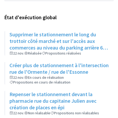
État d'exécution global
Supprimer le stationnement le long du
trottoir côté marché et sur l'accès aux
commerces au niveau du parking arrière 62
av de l'Europe. Faire un marquage trottoir et
22 nov.
Réalisée
Propositions réalisées
organiser une campagne de verbalisation.
Créer plus de stationnement à l'intersection
rue de l'Ormente / rue de l'Essonne
22 nov.
En cours de réalisation
Propositions en cours de réalisation
Repenser le stationnement devant la
pharmacie rue du capitaine Julien avec
création de places en épi
22 nov.
Non réalisable
Propositions non réalisables