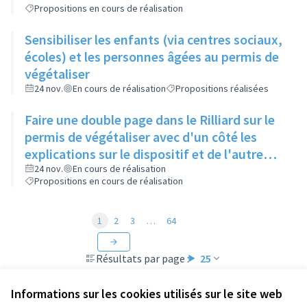
Propositions en cours de réalisation
Sensibiliser les enfants (via centres sociaux,
écoles) et les personnes âgées au permis de
végétaliser
24 nov.
En cours de réalisation
Propositions réalisées
Faire une double page dans le Rilliard sur le
permis de végétaliser avec d'un côté les
explications sur le dispositif et de l'autre
côté des exemples concrets de lieux à
24 nov.
En cours de réalisation
Propositions en cours de réalisation
investir
1
2
3
…
64
Résultats par page :
25
Informations sur les cookies utilisés sur le site web