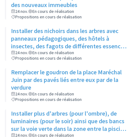
des nouveaux immeubles
24 nov.
En cours de réalisation
Propositions en cours de réalisation
Installer des nichoirs dans les arbres avec
panneaux pédagogiques, des hôtels à
insectes, des fagots de différentes essences
pour stimuler la biodiversité sur la place du
24 nov.
En cours de réalisation
Propositions en cours de réalisation
Château à la Roue
Remplacer le goudron de la place Maréchal
Juin par des pavés liés entre eux par de la
verdure
24 nov.
En cours de réalisation
Propositions en cours de réalisation
Installer plus d'arbres (pour l'ombre), de
luminaires (pour le soir) ainsi que des bancs
sur la voie verte dans la zone entre la piscine
et la rue de l'Industrie
24 nov.
En cours de réalisation