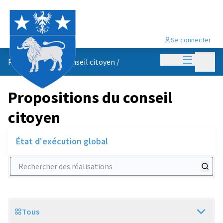
Se connecter
Menu princi
Menu p
Propositions du conseil citoyen
/
Propositions du conseil
citoyen
État d'exécution global
Rechercher des réalisations
Tous
Scope