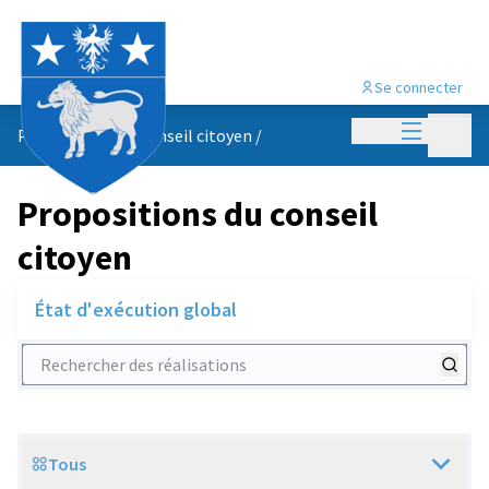
Se connecter
Menu princi
Menu p
Propositions du conseil citoyen
/
Propositions du conseil
citoyen
État d'exécution global
Rechercher des réalisations
Tous
Scope