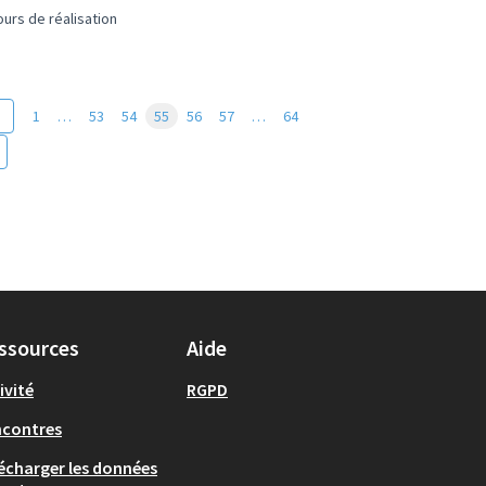
urs de réalisation
1
…
53
54
55
56
57
…
64
ssources
Aide
ivité
RGPD
ncontres
écharger les données