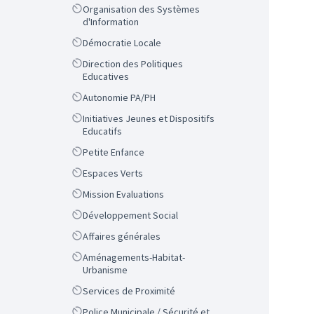
Scope
Organisation des Systèmes
d'Information
Scope
Démocratie Locale
Scope
Direction des Politiques
Educatives
Scope
Autonomie PA/PH
Scope
Initiatives Jeunes et Dispositifs
Educatifs
Scope
Petite Enfance
Scope
Espaces Verts
Scope
Mission Evaluations
Scope
Développement Social
Scope
Affaires générales
Scope
Aménagements-Habitat-
Urbanisme
Scope
Services de Proximité
Scope
Police Municipale / Sécurité et