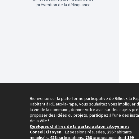
prévention de la délinquance
Bienvenue sur la plate-forme participative de Rillieux-la-Pa
Habitant à Rillieux-la-Pape, vous souhaitez vous impliquer 
la vie de la commune, donner votre avis sur des sujets pré
proposer des idées ou projets, participez à l'une des inst
de la Ville !
Quelques chiffres de la participation citoyenne :
Conseil Citoyen
: 12
sessions réalisées,
295
habitants
mobilisés,
428
participations,
758
propositions dont
199