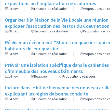
expositions ou l'implantation de sculptures
14 nov.
En cours de réalisation
Propositions en co
Organiser à la Maison de la Vie Locale une réunion 
expliquer l’association des Restos du Coeur et so
08 déc.
En cours de réalisation
Propositions en co
Réaliser un évènement "Shoot ton quartier" qui ex
habitants de leur quartier
14 nov.
En cours de réalisation
Propositions en co
Prévoir une isolation spécifique dans le cahier de
d'immeuble des nouveaux bâtiments
14 nov.
Réalisée
Propositions réalisées
Inclure dans le kit de bienvenue des nouveaux ril
expliquant les règles de bonne conduite
14 nov.
En cours de réalisation
Propositions en co