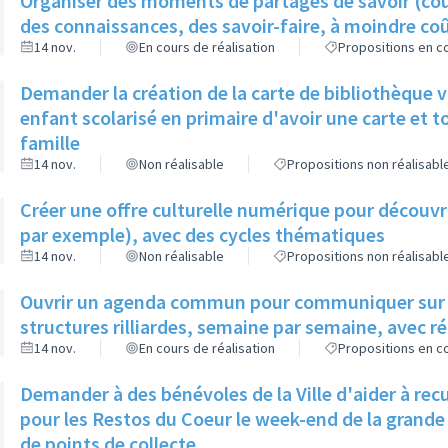
Organiser des moments de partages de savoir (cour
des connaissances, des savoir-faire, à moindre co
14 nov.
En cours de réalisation
Propositions en co
Demander la création de la carte de bibliothèque v
enfant scolarisé en primaire d'avoir une carte et t
famille
14 nov.
Non réalisable
Propositions non réalisabl
Créer une offre culturelle numérique pour découvr
par exemple), avec des cycles thématiques
14 nov.
Non réalisable
Propositions non réalisabl
Ouvrir un agenda commun pour communiquer sur l'o
structures rilliardes, semaine par semaine, avec ré
14 nov.
En cours de réalisation
Propositions en co
Demander à des bénévoles de la Ville d'aider à recu
pour les Restos du Coeur le week-end de la grande
de points de collecte.