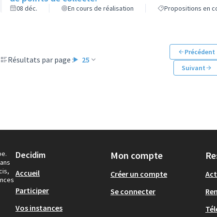
08 déc.
En cours de réalisation
Propositions en co
Précédent
Résultats par page :
25
Suivant
pe.
Decidim
Mon compte
Re
dans
cis,
Accueil
Créer un compte
Act
ances
Participer
Se connecter
Re
Vos instances
Tél