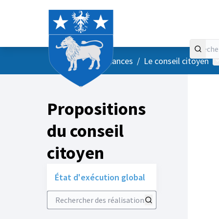
Accueil
Menu principal
M
/
Vos instances
/
Le conseil citoyen
Propositions
du conseil
citoyen
État d'exécution global
Rechercher des réalisations