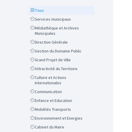
Scope
Tous
Scope
Services municipaux
Scope
Médiathèque et Archives
Municipales
Scope
Direction Générale
Scope
Gestion du Domaine Public
Scope
Grand Projet de Ville
Scope
Attractivité du Territoire
Scope
Culture et Actions
Internationales
Scope
Communication
Scope
Enfance et Education
Scope
Mobilités Transports
Scope
Environnement et Energies
Scope
Cabinet du Maire