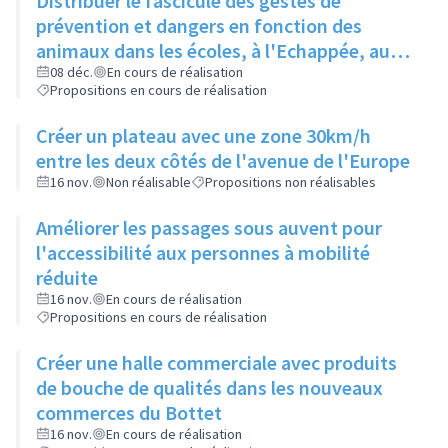
Distribuer le fascicule des gestes de
prévention et dangers en fonction des
animaux dans les écoles, à l'Echappée, aux
Centres Sociaux.... et l'insérer dans le
08 déc.
En cours de réalisation
Propositions en cours de réalisation
Rilliard en version détachable.
Créer un plateau avec une zone 30km/h
entre les deux côtés de l'avenue de l'Europe
16 nov.
Non réalisable
Propositions non réalisables
Améliorer les passages sous auvent pour
l'accessibilité aux personnes à mobilité
réduite
16 nov.
En cours de réalisation
Propositions en cours de réalisation
Créer une halle commerciale avec produits
de bouche de qualités dans les nouveaux
commerces du Bottet
16 nov.
En cours de réalisation