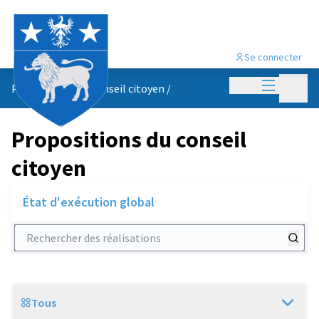
Se connecter
Menu princi
Menu p
Propositions du conseil citoyen
/
Propositions du conseil
citoyen
État d'exécution global
Rechercher des réalisations
Tous
Scope