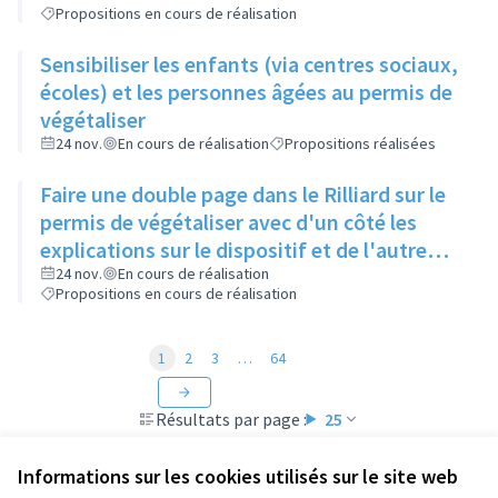
Propositions en cours de réalisation
Sensibiliser les enfants (via centres sociaux,
écoles) et les personnes âgées au permis de
végétaliser
24 nov.
En cours de réalisation
Propositions réalisées
Faire une double page dans le Rilliard sur le
permis de végétaliser avec d'un côté les
explications sur le dispositif et de l'autre
côté des exemples concrets de lieux à
24 nov.
En cours de réalisation
Propositions en cours de réalisation
investir
1
2
3
…
64
Résultats par page :
25
Informations sur les cookies utilisés sur le site web