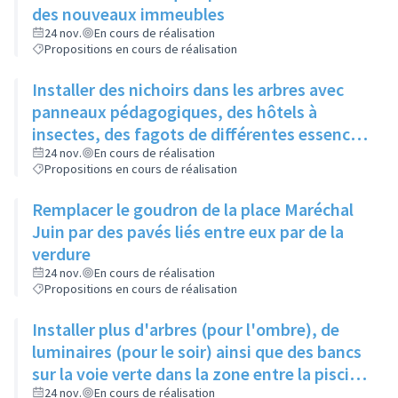
des nouveaux immeubles
24 nov.
En cours de réalisation
Propositions en cours de réalisation
Installer des nichoirs dans les arbres avec
panneaux pédagogiques, des hôtels à
insectes, des fagots de différentes essences
pour stimuler la biodiversité sur la place du
24 nov.
En cours de réalisation
Propositions en cours de réalisation
Château à la Roue
Remplacer le goudron de la place Maréchal
Juin par des pavés liés entre eux par de la
verdure
24 nov.
En cours de réalisation
Propositions en cours de réalisation
Installer plus d'arbres (pour l'ombre), de
luminaires (pour le soir) ainsi que des bancs
sur la voie verte dans la zone entre la piscine
et la rue de l'Industrie
24 nov.
En cours de réalisation