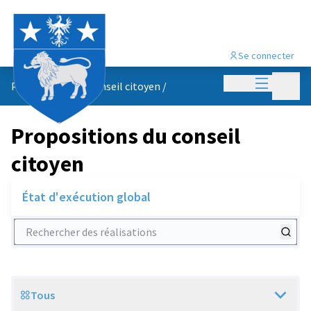
Se connecter
Menu princi
Menu p
Propositions du conseil citoyen
/
Propositions du conseil
citoyen
État d'exécution global
Rechercher des réalisations
Tous
Scope