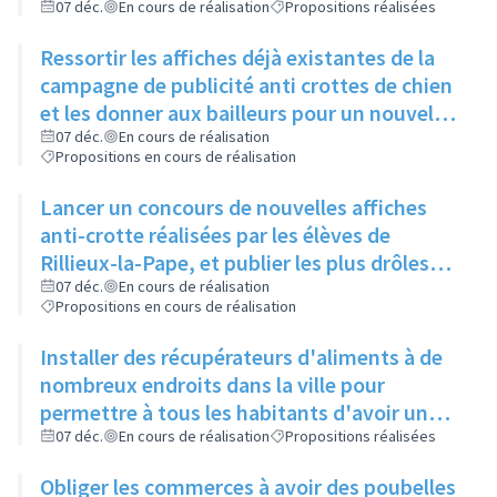
Locale
07 déc.
En cours de réalisation
Propositions réalisées
Ressortir les affiches déjà existantes de la
campagne de publicité anti crottes de chien
et les donner aux bailleurs pour un nouvel
affichage, les remettre également dans le
07 déc.
En cours de réalisation
Propositions en cours de réalisation
Rilliard
Lancer un concours de nouvelles affiches
anti-crotte réalisées par les élèves de
Rillieux-la-Pape, et publier les plus drôles
sur les réseaux sociaux de la ville
07 déc.
En cours de réalisation
Propositions en cours de réalisation
Installer des récupérateurs d'aliments à de
nombreux endroits dans la ville pour
permettre à tous les habitants d'avoir un
bac à proximité, quelque soit son quartier
07 déc.
En cours de réalisation
Propositions réalisées
Obliger les commerces à avoir des poubelles