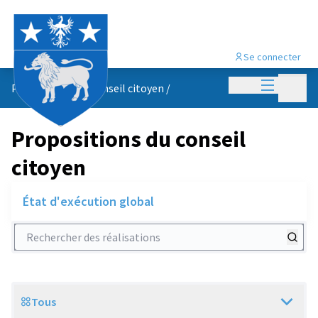
Se connecter
Menu princi
Menu p
Propositions du conseil citoyen
/
Propositions du conseil
citoyen
État d'exécution global
Rechercher des réalisations
Tous
Scope