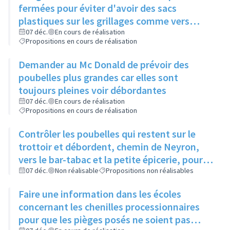
fermées pour éviter d'avoir des sacs
plastiques sur les grillages comme vers
Boucherie André
07 déc.
En cours de réalisation
Propositions en cours de réalisation
Demander au Mc Donald de prévoir des
poubelles plus grandes car elles sont
toujours pleines voir débordantes
07 déc.
En cours de réalisation
Propositions en cours de réalisation
Contrôler les poubelles qui restent sur le
trottoir et débordent, chemin de Neyron,
vers le bar-tabac et la petite épicerie, pour
qu'elles soient sorties la veille du ramassage
07 déc.
Non réalisable
Propositions non réalisables
Faire une information dans les écoles
concernant les chenilles processionnaires
pour que les pièges posés ne soient pas