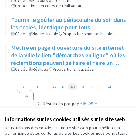
enlevés
07 déc.
En cours de réalisation
Propositions en cours de réalisation
Fournir le goûter au périscolaire du soir dans
les écoles, identique pour tous
08 déc.
Non réalisable
Propositions non réalisables
Mettre en page d'ouverture du site internet
de la ville le lien "démarches en ligne" où les
réclamtions peuvent se faire et faire un
rappel de l'existence de ce lien
07 déc.
Réalisée
Propositions réalisées
1
…
47
48
49
50
51
…
64
Résultats par page :
25
Informations sur les cookies utilisés sur le site web
Nous utilisons des cookies sur notre site Web pour améliorer la
performance et les contenus du site. Les cookies nous permettent
Conditions d'utilisation