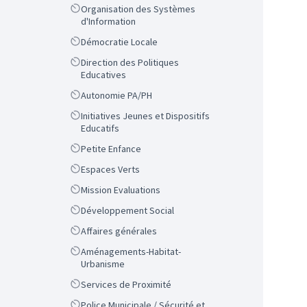
Scope
Organisation des Systèmes
d'Information
Scope
Démocratie Locale
Scope
Direction des Politiques
Educatives
Scope
Autonomie PA/PH
Scope
Initiatives Jeunes et Dispositifs
Educatifs
Scope
Petite Enfance
Scope
Espaces Verts
Scope
Mission Evaluations
Scope
Développement Social
Scope
Affaires générales
Scope
Aménagements-Habitat-
Urbanisme
Scope
Services de Proximité
Scope
Police Municipale / Sécurité et