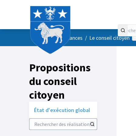
Accueil
Menu principal
M
/
Vos instances
/
Le conseil citoyen
Propositions
du conseil
citoyen
État d'exécution global
Rechercher des réalisations