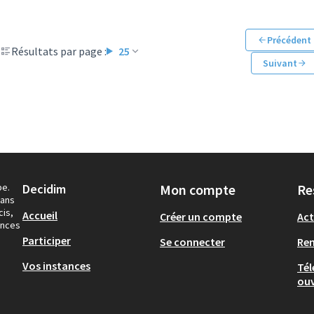
Précédent
Résultats par page :
25
Suivant
pe.
Decidim
Mon compte
Re
dans
cis,
Accueil
Créer un compte
Act
ances
Participer
Se connecter
Re
Vos instances
Tél
ouv