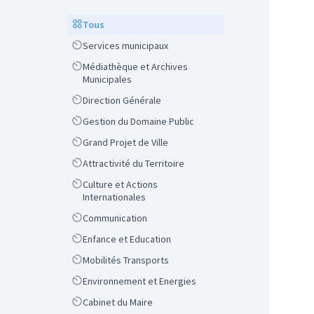
Scope
Tous
Scope
Services municipaux
Scope
Médiathèque et Archives
Municipales
Scope
Direction Générale
Scope
Gestion du Domaine Public
Scope
Grand Projet de Ville
Scope
Attractivité du Territoire
Scope
Culture et Actions
Internationales
Scope
Communication
Scope
Enfance et Education
Scope
Mobilités Transports
Scope
Environnement et Energies
Scope
Cabinet du Maire