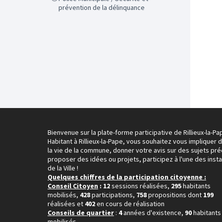
prévention de la délinquance
Bienvenue sur la plate-forme participative de Rillieux-la-Pa
Habitant à Rillieux-la-Pape, vous souhaitez vous impliquer 
la vie de la commune, donner votre avis sur des sujets pré
proposer des idées ou projets, participez à l'une des inst
de la Ville !
Quelques chiffres de la participation citoyenne :
Conseil Citoyen
: 12
sessions réalisées,
295
habitants
mobilisés,
428
participations,
758
propositions dont
199
réalisées et
402
en cours de réalisation
Conseils de quartier
:
4
années d'existence,
90
habitants
mobilisés