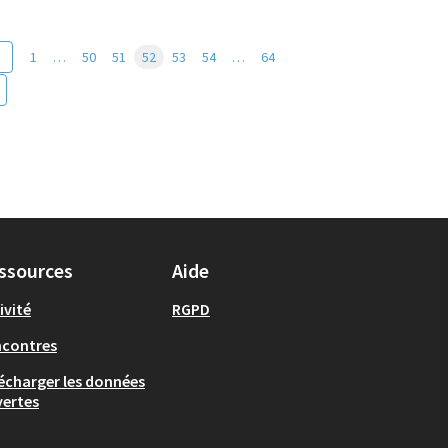
1
…
50
51
52
53
54
…
64
ssources
Aide
ivité
RGPD
ncontres
écharger les données
ertes