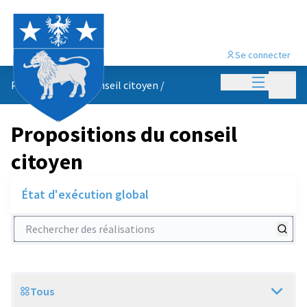
Se connecter
Menu princi
Menu p
Propositions du conseil citoyen
/
Propositions du conseil
citoyen
État d'exécution global
Rechercher des réalisations
Tous
Scope