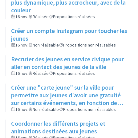
plus dynamique, plus accrocheur, avec de la
couleur
16 nov.
Réalisée
Propositions réalisées
Créer un compte Instagram pour toucher les
jeunes
16 nov.
Non réalisable
Propositions non réalisables
Recruter des jeunes en service civique pour
aller en contact des jeunes de la ville
16 nov.
Réalisée
Propositions réalisées
Créer une "carte jeune" sur la ville pour
permettre aux jeunes d'avoir une gratuité
sur certains événements, en fonction de
leur participation aux actions de la ville
16 nov.
Non réalisable
Propositions non réalisables
Coordonner les différents projets et
animations destinées aux jeunes
16 nov.
Réalisée
Propositions réalisées