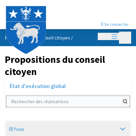
Se connecter
Menu princi
Menu p
Propositions du conseil citoyen
/
Propositions du conseil
citoyen
État d'exécution global
Rechercher des réalisations
Tous
Scope