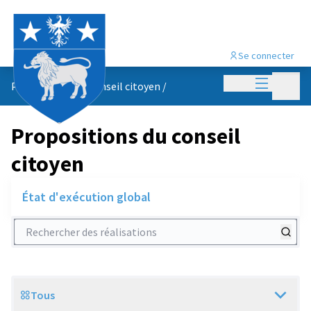
Se connecter
Menu princi
Menu p
Propositions du conseil citoyen
/
Propositions du conseil
citoyen
État d'exécution global
Rechercher des réalisations
Tous
Scope