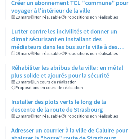
Créer un abonnement TCL "commune" pour
voyager à l'intérieur de la ville
29 mars
Non réalisable
Propositions non réalisables
Lutter contre les incivilités et donner un
climat sécurisant en installant des
médiateurs dans les bus sur la ville à des
heures et lieux stratégiques
29 mars
Non réalisable
Propositions non réalisables
Réhabiliter les abribus de la ville : en métal
plus solide et ajourés pour la sécurité
29 mars
En cours de réalisation
Propositions en cours de réalisation
Installer des plots verts le long de la
descente de la route de Strasbourg
29 mars
Non réalisable
Propositions non réalisables
Adresser un courrier à la ville de Caluire pour
abaisser la "bosse" route de Strasbourg