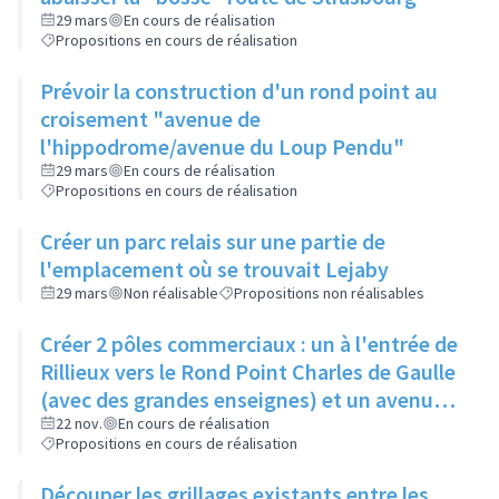
29 mars
En cours de réalisation
Propositions en cours de réalisation
Prévoir la construction d'un rond point au
croisement "avenue de
l'hippodrome/avenue du Loup Pendu"
29 mars
En cours de réalisation
Propositions en cours de réalisation
Créer un parc relais sur une partie de
l'emplacement où se trouvait Lejaby
29 mars
Non réalisable
Propositions non réalisables
Créer 2 pôles commerciaux : un à l'entrée de
Rillieux vers le Rond Point Charles de Gaulle
(avec des grandes enseignes) et un avenue
de l'Europe (avec commerces spécifiques).
22 nov.
En cours de réalisation
Propositions en cours de réalisation
Entre les 2, créer un cheminement agréable
avec une signalétique forte.
Découper les grillages existants entre les