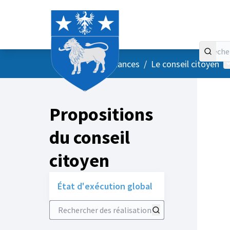
Accueil
Menu principal
M
/
Vos instances
/
Le conseil citoyen
Propositions
du conseil
citoyen
État d'exécution global
Rechercher des réalisations