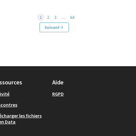
1
2
3
…
64
Suivant
ssources
Aide
ivité
RGPD
ncontres
écharger les fichiers
en Data