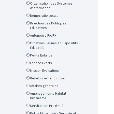
Scope
Organisation des Systèmes
d'Information
Scope
Démocratie Locale
Scope
Direction des Politiques
Educatives
Scope
Autonomie PA/PH
Scope
Initiatives Jeunes et Dispositifs
Educatifs
Scope
Petite Enfance
Scope
Espaces Verts
Scope
Mission Evaluations
Scope
Développement Social
Scope
Affaires générales
Scope
Aménagements-Habitat-
Urbanisme
Scope
Services de Proximité
Scope
Police Municipale / Sécurité et