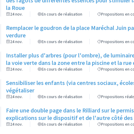
des fagots de différentes essences pour stimuler l
la Roue
24 nov.
En cours de réalisation
Propositions en co
Remplacer le goudron de la place Maréchal Juin par
verdure
24 nov.
En cours de réalisation
Propositions en co
Installer plus d'arbres (pour l'ombre), de luminaire
la voie verte dans la zone entre la piscine et la rue 
24 nov.
En cours de réalisation
Propositions en co
Sensibiliser les enfants (via centres sociaux, écol
végétaliser
24 nov.
En cours de réalisation
Propositions réal
Faire une double page dans le Rilliard sur le permi
explications sur le dispositif et de l'autre côté de
24 nov.
En cours de réalisation
Propositions en co