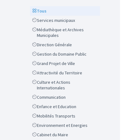
Scope
Tous
Scope
Services municipaux
Scope
Médiathèque et Archives
Municipales
Scope
Direction Générale
Scope
Gestion du Domaine Public
Scope
Grand Projet de Ville
Scope
Attractivité du Territoire
Scope
Culture et Actions
Internationales
Scope
Communication
Scope
Enfance et Education
Scope
Mobilités Transports
Scope
Environnement et Energies
Scope
Cabinet du Maire