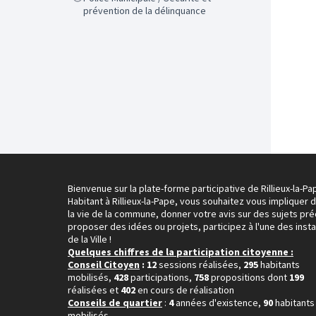
prévention de la délinquance
Bienvenue sur la plate-forme participative de Rillieux-la-Pa
Habitant à Rillieux-la-Pape, vous souhaitez vous impliquer 
la vie de la commune, donner votre avis sur des sujets pré
proposer des idées ou projets, participez à l'une des inst
de la Ville !
Quelques chiffres de la participation citoyenne :
Conseil Citoyen
: 12
sessions réalisées,
295
habitants
mobilisés,
428
participations,
758
propositions dont
199
réalisées et
402
en cours de réalisation
Conseils de quartier
:
4
années d'existence,
90
habitants
mobilisés