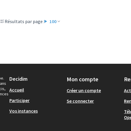
Résultats par page :
100
pe.
Decidim
Mon compte
Re
dans
cis,
Accueil
Créer un compte
Act
ances
Participer
Se connecter
Re
Vos instances
Tél
Op