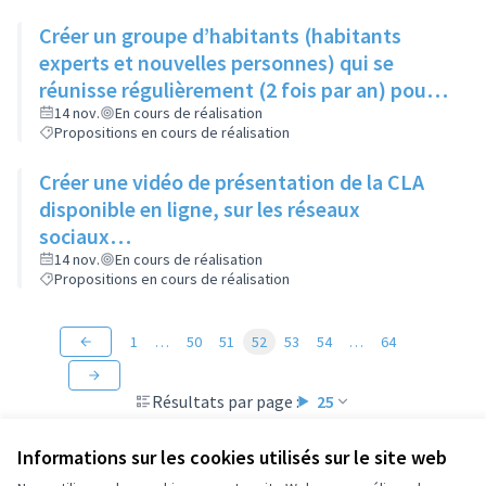
Créer un groupe d’habitants (habitants
experts et nouvelles personnes) qui se
réunisse régulièrement (2 fois par an) pour
suivre les actions du Contrat de Ville
14 nov.
En cours de réalisation
Propositions en cours de réalisation
Créer une vidéo de présentation de la CLA
disponible en ligne, sur les réseaux
sociaux…
14 nov.
En cours de réalisation
Propositions en cours de réalisation
1
…
50
51
52
53
54
…
64
Résultats par page :
25
Informations sur les cookies utilisés sur le site web