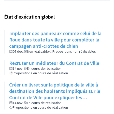
État d'exécution global
Implanter des panneaux comme celui de la
Roue dans toute la ville pour compléter la
campagen anti-crottes de chien
07 déc.
Non réalisable
Propositions non réalisables
Recruter un médiateur du Contrat de Ville
14 nov.
En cours de réalisation
Propositions en cours de réalisation
Créer un livret sur la politique de la ville à
destination des habitants impliqués sur le
Contrat de Ville pour expliquer les
dispositifs, les termes techniques, les
14 nov.
En cours de réalisation
Propositions en cours de réalisation
abréviations et les projets