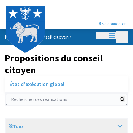
Se connecter
Menu princi
Menu p
Propositions du conseil citoyen
/
Propositions du conseil
citoyen
État d'exécution global
Rechercher des réalisations
Tous
Scope