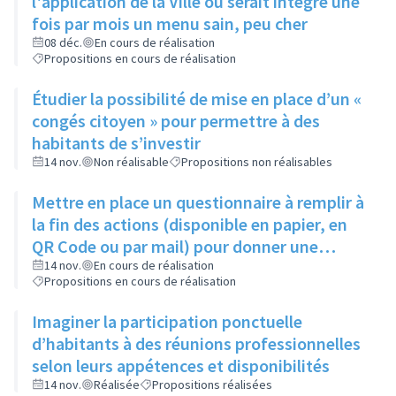
l'application de la Ville où serait intégré une
fois par mois un menu sain, peu cher
08 déc.
En cours de réalisation
Propositions en cours de réalisation
Étudier la possibilité de mise en place d’un «
congés citoyen » pour permettre à des
habitants de s’investir
14 nov.
Non réalisable
Propositions non réalisables
Mettre en place un questionnaire à remplir à
la fin des actions (disponible en papier, en
QR Code ou par mail) pour donner une
appréciation de l'action et son évaluation
14 nov.
En cours de réalisation
Propositions en cours de réalisation
Imaginer la participation ponctuelle
d’habitants à des réunions professionnelles
selon leurs appétences et disponibilités
14 nov.
Réalisée
Propositions réalisées