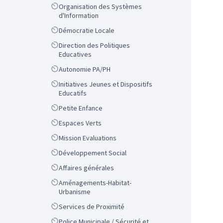
Scope
Organisation des Systèmes
d'Information
Scope
Démocratie Locale
Scope
Direction des Politiques
Educatives
Scope
Autonomie PA/PH
Scope
Initiatives Jeunes et Dispositifs
Educatifs
Scope
Petite Enfance
Scope
Espaces Verts
Scope
Mission Evaluations
Scope
Développement Social
Scope
Affaires générales
Scope
Aménagements-Habitat-
Urbanisme
Scope
Services de Proximité
Scope
Police Municipale / Sécurité et