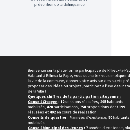
prévention de la délinquance
Bienvenue sur la plate-forme participative de Rillieux-la-Pa
Habitant à Rillieux-la-Pape, vous souhaitez vous impliquer 
la vie de la commune, donner votre avis sur des sujets pré
proposer des idées ou projets, participez à l'une des inst
de la Ville !
Quelques chiffres de la participation citoyenne :
Conseil Citoyen
: 12
sessions réalisées,
295
habitants
mobilisés,
428
participations,
758
propositions dont
199
réalisées et
402
en cours de réalisation
Conseils de quartier
:
4
années d'existence,
90
habitants
mobilisés
Conseil Municipal des Jeunes
: 7
années d'existence, pl