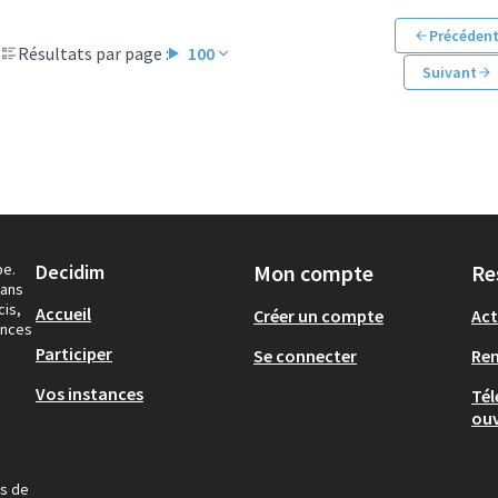
Précéden
Résultats par page :
100
Suivant
pe.
Decidim
Mon compte
Re
dans
cis,
Accueil
Créer un compte
Act
ances
Participer
Se connecter
Re
Vos instances
Tél
ouv
us de