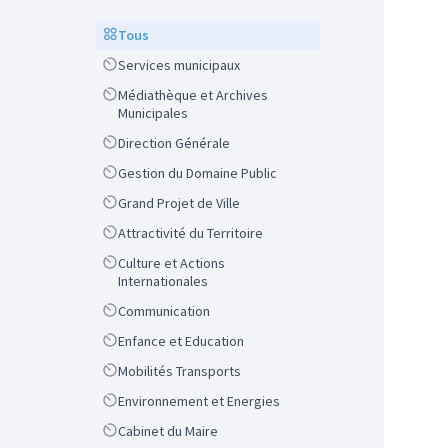
Scope
Tous
Scope
Services municipaux
Scope
Médiathèque et Archives
Municipales
Scope
Direction Générale
Scope
Gestion du Domaine Public
Scope
Grand Projet de Ville
Scope
Attractivité du Territoire
Scope
Culture et Actions
Internationales
Scope
Communication
Scope
Enfance et Education
Scope
Mobilités Transports
Scope
Environnement et Energies
Scope
Cabinet du Maire