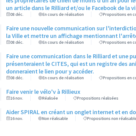
les propriétaires de chien de moins d’un an pour le
un article dans le Rilliard et/ou le Facebook de la vi
08 déc.
En cours de réalisation
Propositions en co
Faire une nouvelle communication sur l'interdictio
la Ville et mettre un affichage mentionnant l'arrê
08 déc.
En cours de réalisation
Propositions en co
Faire une communication dans le Rilliard et une p
présenteraient le CITES, qui est un registre des 
donneraient le lien pour y accéder.
08 déc.
En cours de réalisation
Propositions en co
Faire venir le vélo'v à Rillieux
16 nov.
Réalisée
Propositions réalisées
Aider SPIRAL en créant un onglet internet et en 
16 nov.
Non réalisable
Propositions non réalisabl