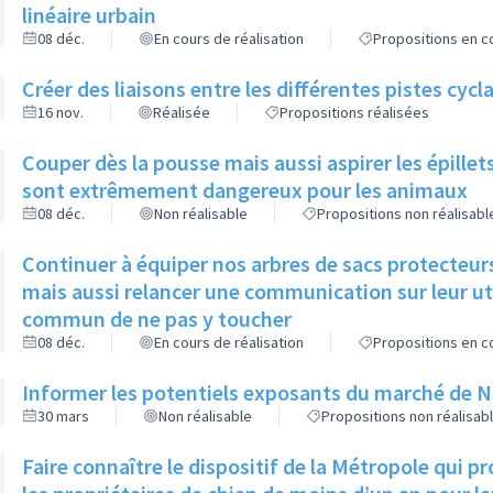
linéaire urbain
08 déc.
En cours de réalisation
Propositions en co
Créer des liaisons entre les différentes pistes cycl
16 nov.
Réalisée
Propositions réalisées
Couper dès la pousse mais aussi aspirer les épillets 
sont extrêmement dangereux pour les animaux
08 déc.
Non réalisable
Propositions non réalisabl
Continuer à équiper nos arbres de sacs protecteurs
mais aussi relancer une communication sur leur util
commun de ne pas y toucher
08 déc.
En cours de réalisation
Propositions en co
Informer les potentiels exposants du marché de Noël
30 mars
Non réalisable
Propositions non réalisab
Faire connaître le dispositif de la Métropole qui 