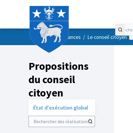
Accueil
Menu principal
M
/
Vos instances
/
Le conseil citoyen
Propositions
du conseil
citoyen
État d'exécution global
Rechercher des réalisations