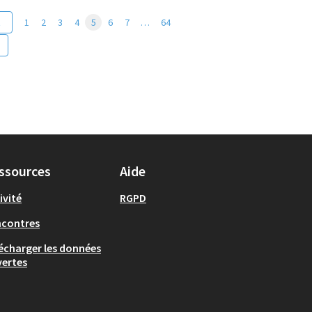
t
1
2
3
4
5
6
7
…
64
ssources
Aide
ivité
RGPD
ncontres
écharger les données
ertes