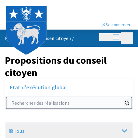
Se connecter
Menu princi
Menu p
Propositions du conseil citoyen
/
Propositions du conseil
citoyen
État d'exécution global
Rechercher des réalisations
Tous
Scope