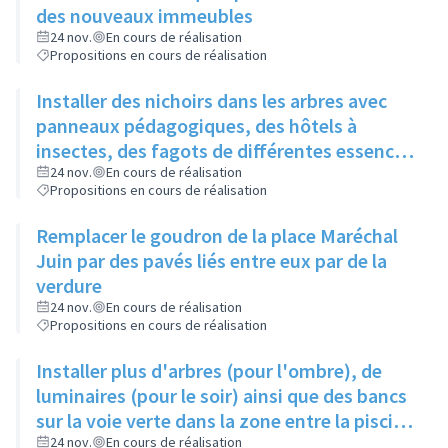
des nouveaux immeubles
24 nov.
En cours de réalisation
Propositions en cours de réalisation
Installer des nichoirs dans les arbres avec
panneaux pédagogiques, des hôtels à
insectes, des fagots de différentes essences
pour stimuler la biodiversité sur la place du
24 nov.
En cours de réalisation
Propositions en cours de réalisation
Château à la Roue
Remplacer le goudron de la place Maréchal
Juin par des pavés liés entre eux par de la
verdure
24 nov.
En cours de réalisation
Propositions en cours de réalisation
Installer plus d'arbres (pour l'ombre), de
luminaires (pour le soir) ainsi que des bancs
sur la voie verte dans la zone entre la piscine
et la rue de l'Industrie
24 nov.
En cours de réalisation