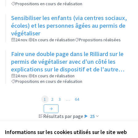
Propositions en cours de réalisation
Sensibiliser les enfants (via centres sociaux,
écoles) et les personnes âgées au permis de
végétaliser
24 nov.
En cours de réalisation
Propositions réalisées
Faire une double page dans le Rilliard sur le
permis de végétaliser avec d'un côté les
explications sur le dispositif et de l'autre
côté des exemples concrets de lieux à
24 nov.
En cours de réalisation
Propositions en cours de réalisation
investir
1
2
3
…
64
Résultats par page :
25
Informations sur les cookies utilisés sur le site web