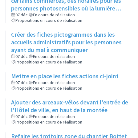
certains commerces, des horaires pour les
personnes photosensibles où la lumière
serait diminuée
07 déc.
En cours de réalisation
Propositions en cours de réalisation
Créer des fiches pictogrammes dans les
accueils administratifs pour les personnes
ayant du mal à communiquer
07 déc.
En cours de réalisation
Propositions en cours de réalisation
Mettre en place les fiches actions ci-joint
07 déc.
En cours de réalisation
Propositions en cours de réalisation
Ajouter des arceaux-vélos devant l'entrée de
l'Hôtel de ville, en haut de la montée
07 déc.
En cours de réalisation
Propositions en cours de réalisation
Refaire les trottoirs zone du chantier Bottet