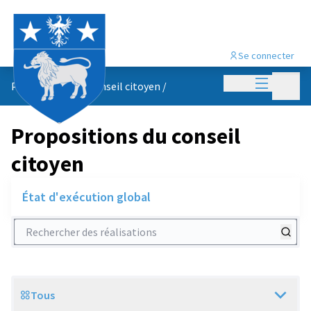
Se connecter
Menu princi
Menu p
Propositions du conseil citoyen
/
Propositions du conseil
citoyen
État d'exécution global
Rechercher des réalisations
Tous
Scope