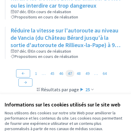
ou les interdire car trop dangereux
07 déc.
En cours de réalisation
Propositions en cours de réalisation
Réduire la vitesse sur l'autoroute au niveau
de Vancia (du Château Bérard jusqu'à la
sortie d'autoroute de Rillieux-la-Pape) à 90
km/h au lieu de 110 km/h, pour limiter la
07 déc.
En cours de réalisation
Propositions en cours de réalisation
pollution sonore persistante chez les
habitants du secteur
1
…
45
46
47
48
49
…
64
Résultats par page :
25
Informations sur les cookies utilisés sur le site web
Nous utilisons des cookies sur notre site Web pour améliorer la
performance et les contenus du site. Les cookies nous permettent
Conditions d'utilisation
de fournir une expérience utilisateur et un contenu plus
Paramètres des cookies
personnalisés à partir de nos canaux de médias sociaux.