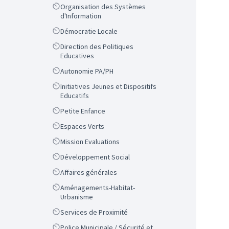
Scope
Organisation des Systèmes
d'Information
Scope
Démocratie Locale
Scope
Direction des Politiques
Educatives
Scope
Autonomie PA/PH
Scope
Initiatives Jeunes et Dispositifs
Educatifs
Scope
Petite Enfance
Scope
Espaces Verts
Scope
Mission Evaluations
Scope
Développement Social
Scope
Affaires générales
Scope
Aménagements-Habitat-
Urbanisme
Scope
Services de Proximité
Scope
Police Municipale / Sécurité et