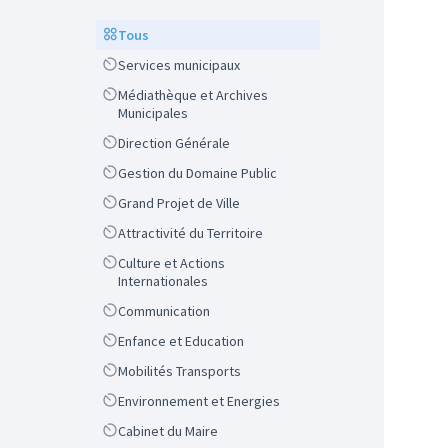
Scope
Tous
Scope
Services municipaux
Scope
Médiathèque et Archives
Municipales
Scope
Direction Générale
Scope
Gestion du Domaine Public
Scope
Grand Projet de Ville
Scope
Attractivité du Territoire
Scope
Culture et Actions
Internationales
Scope
Communication
Scope
Enfance et Education
Scope
Mobilités Transports
Scope
Environnement et Energies
Scope
Cabinet du Maire