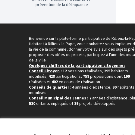
prévention de la délinquance
Bienvenue sur la plate-forme participative de Rillieux-la-Pa
Habitant à Rillieux-la-Pape, vous souhaitez vous impliquer 
la vie de la commune, donner votre avis sur des sujets pré
proposer des idées ou projets, participez à l'une des inst
de la Ville !
Quelques chiffres de la participation citoyenne :
Conseil Citoyen
: 12
sessions réalisées,
295
habitants
mobilisés,
428
participations,
758
propositions dont
199
réalisées et
402
en cours de réalisation
Conseils de quartier
:
4
années d'existence,
90
habitants
mobilisés
Conseil Municipal des Jeunes
: 7
années d'existence, pl
580
enfants impliqués et
89
projets développés
Conditions d'utilisation
Paramètres des cookies