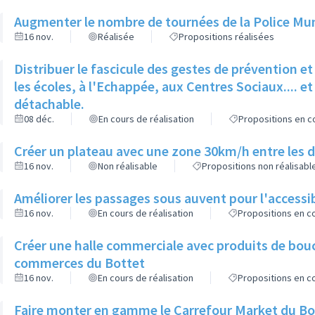
Augmenter le nombre de tournées de la Police Muni
16 nov.
Réalisée
Propositions réalisées
Distribuer le fascicule des gestes de prévention 
les écoles, à l'Echappée, aux Centres Sociaux.... et 
détachable.
08 déc.
En cours de réalisation
Propositions en co
Créer un plateau avec une zone 30km/h entre les d
16 nov.
Non réalisable
Propositions non réalisabl
Améliorer les passages sous auvent pour l'accessib
16 nov.
En cours de réalisation
Propositions en co
Créer une halle commerciale avec produits de bou
commerces du Bottet
16 nov.
En cours de réalisation
Propositions en co
Faire monter en gamme le Carrefour Market du Bo