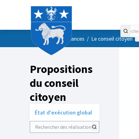
Accueil
Menu principal
M
/
Vos instances
/
Le conseil citoyen
Propositions
du conseil
citoyen
État d'exécution global
Rechercher des réalisations