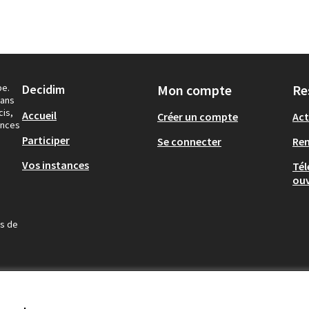
pe.
Decidim
Mon compte
Re
dans
cis,
Accueil
Créer un compte
Act
ances
Participer
Se connecter
Re
Vos instances
Tél
ouv
us de