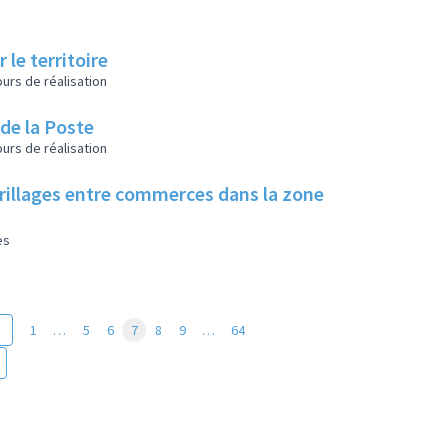
 le territoire
urs de réalisation
 de la Poste
urs de réalisation
rillages entre commerces dans la zone
es
1
…
5
6
7
8
9
…
64