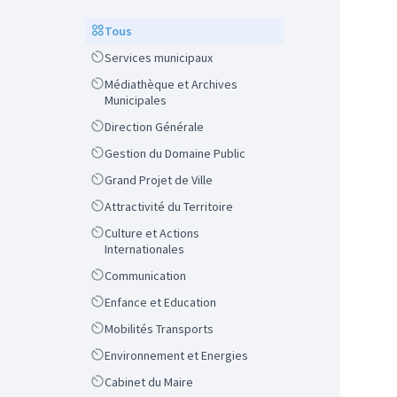
Scope
Tous
Scope
Services municipaux
Scope
Médiathèque et Archives
Municipales
Scope
Direction Générale
Scope
Gestion du Domaine Public
Scope
Grand Projet de Ville
Scope
Attractivité du Territoire
Scope
Culture et Actions
Internationales
Scope
Communication
Scope
Enfance et Education
Scope
Mobilités Transports
Scope
Environnement et Energies
Scope
Cabinet du Maire