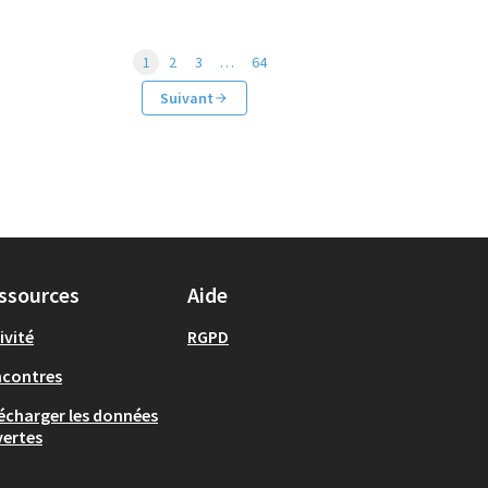
1
2
3
…
64
Suivant
ssources
Aide
ivité
RGPD
ncontres
écharger les données
ertes