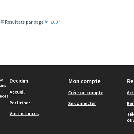
Résultats par page :
100
pe.
Decidim
Mon compte
Re
dans
cis,
Accueil
Créer un compte
Act
ances
Participer
Se connecter
Re
Vos instances
Tél
ouv