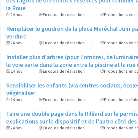
des fagots de différentes essences pour stimuler l
la Roue
24 nov.
En cours de réalisation
Propositions en co
Remplacer le goudron de la place Maréchal Juin par
verdure
24 nov.
En cours de réalisation
Propositions en co
Installer plus d'arbres (pour l'ombre), de luminaire
la voie verte dans la zone entre la piscine et la rue 
24 nov.
En cours de réalisation
Propositions en co
Sensibiliser les enfants (via centres sociaux, écol
végétaliser
24 nov.
En cours de réalisation
Propositions réal
Faire une double page dans le Rilliard sur le permi
explications sur le dispositif et de l'autre côté de
24 nov.
En cours de réalisation
Propositions en co