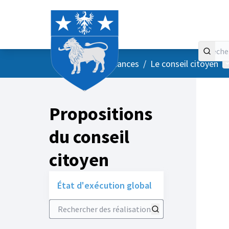
Accueil
Menu principal
M
/
Vos instances
/
Le conseil citoyen
Propositions
du conseil
citoyen
État d'exécution global
Rechercher des réalisations