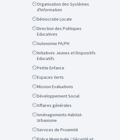
Scope
Organisation des Systèmes
d'Information
Scope
Démocratie Locale
Scope
Direction des Politiques
Educatives
Scope
Autonomie PA/PH
Scope
Initiatives Jeunes et Dispositifs
Educatifs
Scope
Petite Enfance
Scope
Espaces Verts
Scope
Mission Evaluations
Scope
Développement Social
Scope
Affaires générales
Scope
Aménagements-Habitat-
Urbanisme
Scope
Services de Proximité
Scope
Police Municipale / Sécurité et