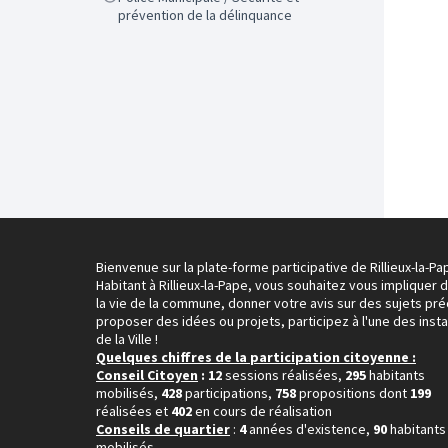
prévention de la délinquance
Bienvenue sur la plate-forme participative de Rillieux-la-Pa
Habitant à Rillieux-la-Pape, vous souhaitez vous impliquer 
la vie de la commune, donner votre avis sur des sujets pré
proposer des idées ou projets, participez à l'une des inst
de la Ville !
Quelques chiffres de la participation citoyenne :
Conseil Citoyen
: 12
sessions réalisées,
295
habitants
mobilisés,
428
participations,
758
propositions dont
199
réalisées et
402
en cours de réalisation
Conseils de quartier
:
4
années d'existence,
90
habitants
mobilisés