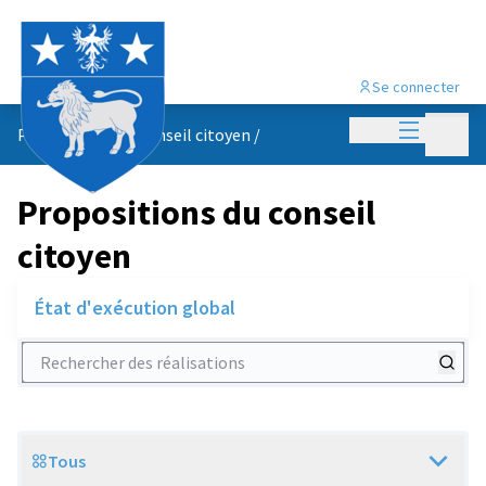
Se connecter
Menu princi
Menu p
Propositions du conseil citoyen
/
Propositions du conseil
citoyen
État d'exécution global
Rechercher des réalisations
Tous
Scope