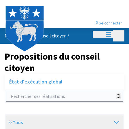
Se connecter
Menu princi
Menu p
Propositions du conseil citoyen
/
Propositions du conseil
citoyen
État d'exécution global
Rechercher des réalisations
Tous
Scope