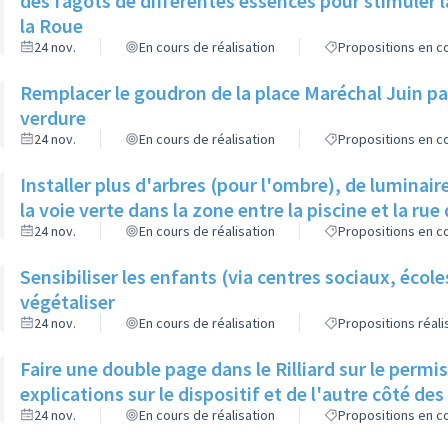
des fagots de différentes essences pour stimuler l
la Roue
24 nov.
En cours de réalisation
Propositions en co
Remplacer le goudron de la place Maréchal Juin par
verdure
24 nov.
En cours de réalisation
Propositions en co
Installer plus d'arbres (pour l'ombre), de luminaire
la voie verte dans la zone entre la piscine et la rue 
24 nov.
En cours de réalisation
Propositions en co
Sensibiliser les enfants (via centres sociaux, écol
végétaliser
24 nov.
En cours de réalisation
Propositions réal
Faire une double page dans le Rilliard sur le permi
explications sur le dispositif et de l'autre côté de
24 nov.
En cours de réalisation
Propositions en co