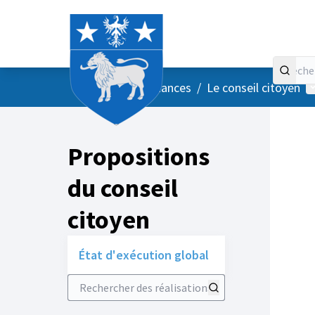
Accueil
Menu principal
M
/
Vos instances
/
Le conseil citoyen
Propositions
du conseil
citoyen
État d'exécution global
Rechercher des réalisations