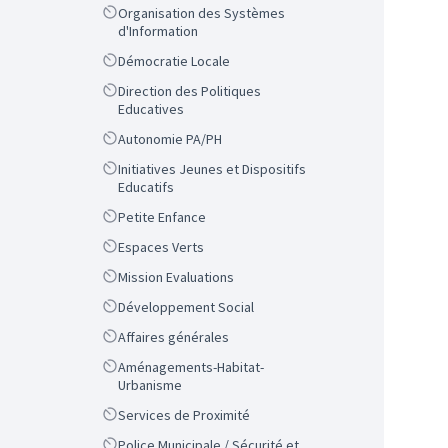
Scope
Organisation des Systèmes
d'Information
Scope
Démocratie Locale
Scope
Direction des Politiques
Educatives
Scope
Autonomie PA/PH
Scope
Initiatives Jeunes et Dispositifs
Educatifs
Scope
Petite Enfance
Scope
Espaces Verts
Scope
Mission Evaluations
Scope
Développement Social
Scope
Affaires générales
Scope
Aménagements-Habitat-
Urbanisme
Scope
Services de Proximité
Scope
Police Municipale / Sécurité et