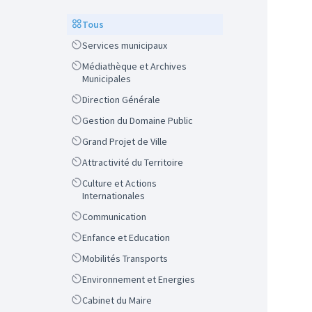
Scope
Tous
Scope
Services municipaux
Scope
Médiathèque et Archives
Municipales
Scope
Direction Générale
Scope
Gestion du Domaine Public
Scope
Grand Projet de Ville
Scope
Attractivité du Territoire
Scope
Culture et Actions
Internationales
Scope
Communication
Scope
Enfance et Education
Scope
Mobilités Transports
Scope
Environnement et Energies
Scope
Cabinet du Maire