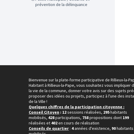
prévention de la délinquance
Bienvenue sur la plate-forme participative de Rillieux-la-Pa
Habitant à Rillieux-la-Pape, vous souhaitez vous impliquer 
la vie de la commune, donner votre avis sur des sujets pré
proposer des idées ou projets, participez à l'une des inst
de la Ville !
Quelques chiffres de la participation citoyenne :
Conseil Citoyen
: 12
sessions réalisées,
295
habitants
mobilisés,
428
participations,
758
propositions dont
199
réalisées et
402
en cours de réalisation
Conseils de quartier
:
4
années d'existence,
90
habitants
mobilisés