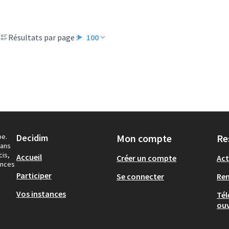
Résultats par page :
100
pe.
Decidim
Mon compte
Re
dans
cis,
Accueil
Créer un compte
Act
ances
Participer
Se connecter
Re
Vos instances
Tél
ouv