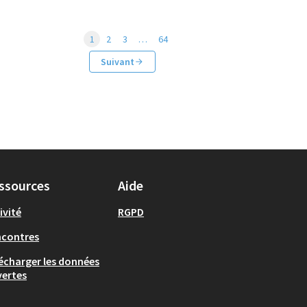
1
2
3
…
64
Suivant
ssources
Aide
ivité
RGPD
ncontres
écharger les données
ertes