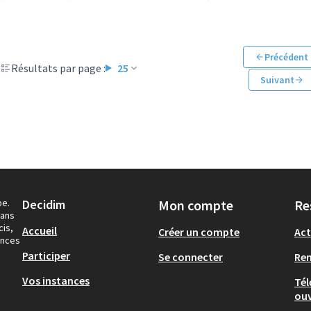
Précédent
Résultats par page :
25
Suivant
pe.
Decidim
Mon compte
Re
dans
cis,
Accueil
Créer un compte
Act
ances
Participer
Se connecter
Re
Vos instances
Tél
ouv