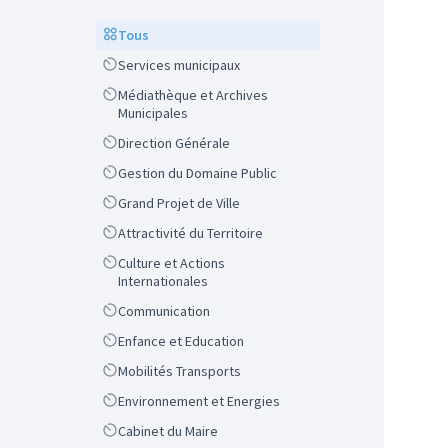
Scope
Tous
Scope
Services municipaux
Scope
Médiathèque et Archives
Municipales
Scope
Direction Générale
Scope
Gestion du Domaine Public
Scope
Grand Projet de Ville
Scope
Attractivité du Territoire
Scope
Culture et Actions
Internationales
Scope
Communication
Scope
Enfance et Education
Scope
Mobilités Transports
Scope
Environnement et Energies
Scope
Cabinet du Maire