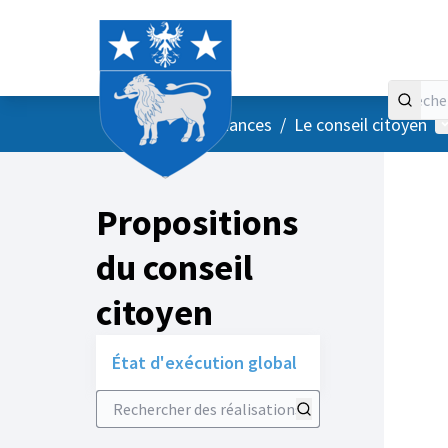
Accueil
Menu principal
M
/
Vos instances
/
Le conseil citoyen
Propositions
du conseil
citoyen
État d'exécution global
Rechercher des réalisations