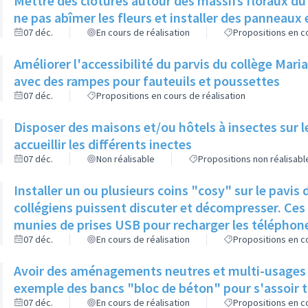
Mettre des clôtures autour des massifs floraux du
ne pas abîmer les fleurs et installer des panneaux 
07 déc.
En cours de réalisation
Propositions en co
Améliorer l'accessibilité du parvis du collège Mari
avec des rampes pour fauteuils et poussettes
07 déc.
Propositions en cours de réalisation
Disposer des maisons et/ou hôtels à insectes sur l
accueillir les différents inectes
07 déc.
Non réalisable
Propositions non réalisabl
Installer un ou plusieurs coins "cosy" sur le pavis
collégiens puissent discuter et décompresser. Ces 
munies de prises USB pour recharger les téléphon
07 déc.
En cours de réalisation
Propositions en co
Avoir des aménagements neutres et multi-usages su
exemple des bancs "bloc de béton" pour s'assoir to
07 déc.
En cours de réalisation
Propositions en co