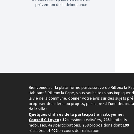
prévention de la délinquance
Bienvenue sur la plate-forme participative de Rillieux-la-Pa
Habitant à Rillieux-la-Pape, vous souhaitez vous impliquer 
la vie de la commune, donner votre avis sur des sujets pré
proposer des idées ou projets, participez à l'une des inst
de la Ville !
Quelques chiffres de la participation citoyenne :
Conseil Citoyen
: 12
sessions réalisées,
295
habitants
mobilisés,
428
participations,
758
propositions dont
199
réalisées et
402
en cours de réalisation