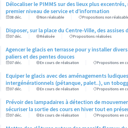
Délocaliser le PIMMS sur des lieux plus excentrés
premier niveau de service et d’information
08 déc.
Non réalisable
Propositions non réalisabl
Disposer, sur la place du Centre-Ville, des assises d
07 déc.
Réalisée
Propositions réalisées
Agencer le glacis en terrasse pour y installer di
paliers et des pentes douces
07 déc.
En cours de réalisation
Propositions en co
Equiper le glacis avec des aménagements ludiques
intergénérationnels (pétanque, palet..), un tobog
07 déc.
En cours de réalisation
Propositions en co
Prévoir des lampadaires à détection de mouvements
sécuriser la sortie des cours en hiver tout en prése
07 déc.
En cours de réalisation
Propositions en co