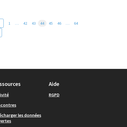
1
…
42
43
44
45
46
…
64
ssources
Aide
ivité
RGPD
ncontres
écharger les données
ertes