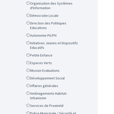
Scope
Organisation des Systèmes
d'Information
Scope
Démocratie Locale
Scope
Direction des Politiques
Educatives
Scope
Autonomie PA/PH
Scope
Initiatives Jeunes et Dispositifs
Educatifs
Scope
Petite Enfance
Scope
Espaces Verts
Scope
Mission Evaluations
Scope
Développement Social
Scope
Affaires générales
Scope
Aménagements-Habitat-
Urbanisme
Scope
Services de Proximité
Scope
Police Municipale / Sécurité et