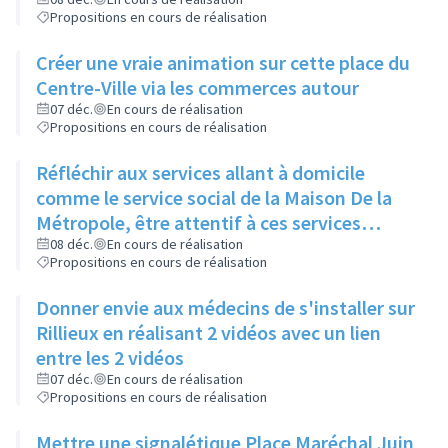
réorienter et rediriger rapidement via cette
Propositions en cours de réalisation
proximité
Créer une vraie animation sur cette place du
Centre-Ville via les commerces autour
07 déc.
En cours de réalisation
Propositions en cours de réalisation
Réfléchir aux services allant à domicile
comme le service social de la Maison De la
Métropole, être attentif à ces services
rendus
08 déc.
En cours de réalisation
Propositions en cours de réalisation
Donner envie aux médecins de s'installer sur
Rillieux en réalisant 2 vidéos avec un lien
entre les 2 vidéos
07 déc.
En cours de réalisation
Propositions en cours de réalisation
Mettre une signalétique Place Maréchal Juin