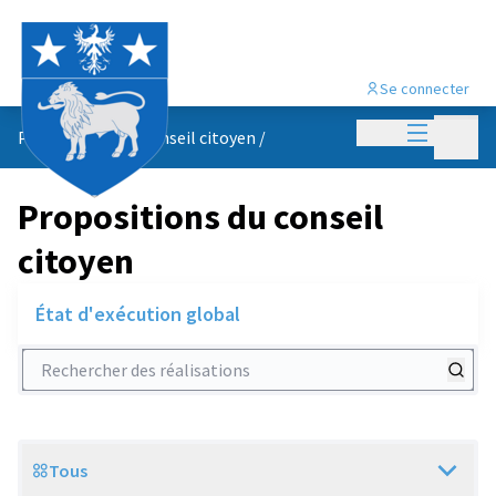
Se connecter
Menu princi
Menu p
Propositions du conseil citoyen
/
Propositions du conseil
citoyen
État d'exécution global
Rechercher des réalisations
Tous
Scope