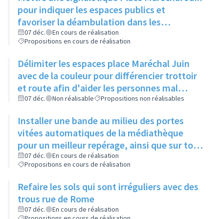
pour indiquer les espaces publics et
favoriser la déambulation dans les
différents cheminements
07 déc.
En cours de réalisation
Propositions en cours de réalisation
Délimiter les espaces place Maréchal Juin
avec de la couleur pour différencier trottoir
et route afin d'aider les personnes mal
voyantes
07 déc.
Non réalisable
Propositions non réalisables
Installer une bande au milieu des portes
vitées automatiques de la médiathèque
pour un meilleur repérage, ainsi que sur tous
les bâtiments municipaux
07 déc.
En cours de réalisation
Propositions en cours de réalisation
Refaire les sols qui sont irréguliers avec des
trous rue de Rome
07 déc.
En cours de réalisation
Propositions en cours de réalisation