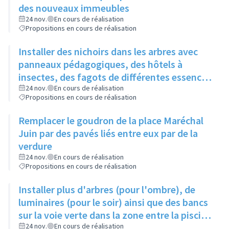
des nouveaux immeubles
24 nov.
En cours de réalisation
Propositions en cours de réalisation
Installer des nichoirs dans les arbres avec
panneaux pédagogiques, des hôtels à
insectes, des fagots de différentes essences
pour stimuler la biodiversité sur la place du
24 nov.
En cours de réalisation
Propositions en cours de réalisation
Château à la Roue
Remplacer le goudron de la place Maréchal
Juin par des pavés liés entre eux par de la
verdure
24 nov.
En cours de réalisation
Propositions en cours de réalisation
Installer plus d'arbres (pour l'ombre), de
luminaires (pour le soir) ainsi que des bancs
sur la voie verte dans la zone entre la piscine
et la rue de l'Industrie
24 nov.
En cours de réalisation