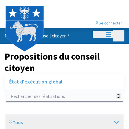
Se connecter
Menu princi
Menu p
Propositions du conseil citoyen
/
Propositions du conseil
citoyen
État d'exécution global
Rechercher des réalisations
Tous
Scope