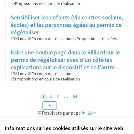
Propositions en cours de réalisation
Sensibiliser les enfants (via centres sociaux,
écoles) et les personnes âgées au permis de
végétaliser
24 nov.
En cours de réalisation
Propositions réalisées
Faire une double page dans le Rilliard sur le
permis de végétaliser avec d'un côté les
explications sur le dispositif et de l'autre
côté des exemples concrets de lieux à
24 nov.
En cours de réalisation
Propositions en cours de réalisation
investir
1
2
3
…
64
Résultats par page :
25
Informations sur les cookies utilisés sur le site web