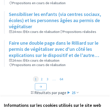
Propositions en cours de réalisation
Sensibiliser les enfants (via centres sociaux,
écoles) et les personnes âgées au permis de
végétaliser
24 nov.
En cours de réalisation
Propositions réalisées
Faire une double page dans le Rilliard sur le
permis de végétaliser avec d'un côté les
explications sur le dispositif et de l'autre
côté des exemples concrets de lieux à
24 nov.
En cours de réalisation
Propositions en cours de réalisation
investir
1
2
3
…
64
Résultats par page :
25
Informations sur les cookies utilisés sur le site web