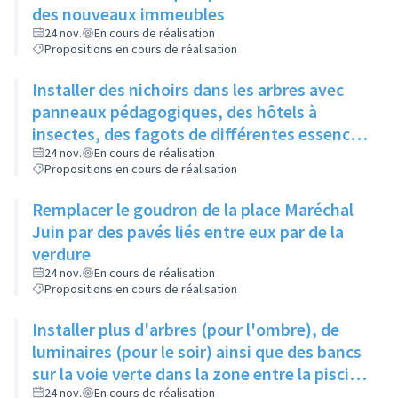
des nouveaux immeubles
24 nov.
En cours de réalisation
Propositions en cours de réalisation
Installer des nichoirs dans les arbres avec
panneaux pédagogiques, des hôtels à
insectes, des fagots de différentes essences
pour stimuler la biodiversité sur la place du
24 nov.
En cours de réalisation
Propositions en cours de réalisation
Château à la Roue
Remplacer le goudron de la place Maréchal
Juin par des pavés liés entre eux par de la
verdure
24 nov.
En cours de réalisation
Propositions en cours de réalisation
Installer plus d'arbres (pour l'ombre), de
luminaires (pour le soir) ainsi que des bancs
sur la voie verte dans la zone entre la piscine
et la rue de l'Industrie
24 nov.
En cours de réalisation