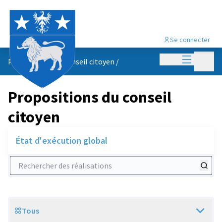
Se connecter
Menu princi
Menu p
Propositions du conseil citoyen
/
Propositions du conseil
citoyen
État d'exécution global
Rechercher des réalisations
Tous
Scope