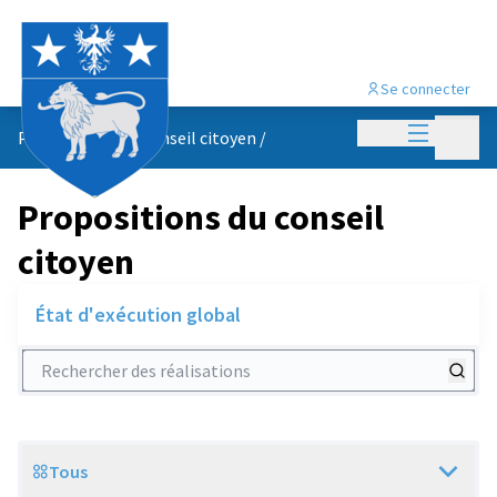
Se connecter
Menu princi
Menu p
Propositions du conseil citoyen
/
Propositions du conseil
citoyen
État d'exécution global
Rechercher des réalisations
Tous
Scope